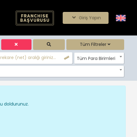
Giriş Yapın
Tüm Filtreler
ekare (net) aralığı giriniz...
Tüm Para Birimleri
nu doldurunuz.