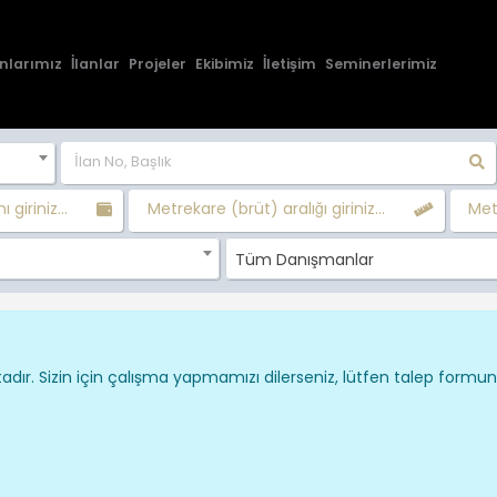
nlarımız
İlanlar
Projeler
Ekibimiz
İletişim
Seminerlerimiz
ı giriniz...
Metrekare (brüt) aralığı giriniz...
Metr
Tüm Danışmanlar
dır. Sizin için çalışma yapmamızı dilerseniz, lütfen talep formu