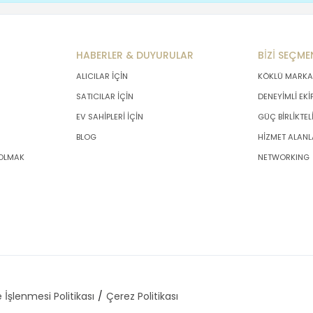
HABERLER & DUYURULAR
BİZİ SEÇME
ALICILAR İÇİN
KÖKLÜ MARKA
SATICILAR İÇİN
DENEYİMLİ EKİ
EV SAHİPLERİ İÇİN
GÜÇ BİRLİKTEL
BLOG
HİZMET ALANL
 OLMAK
NETWORKING
 İşlenmesi Politikası
Çerez Politikası