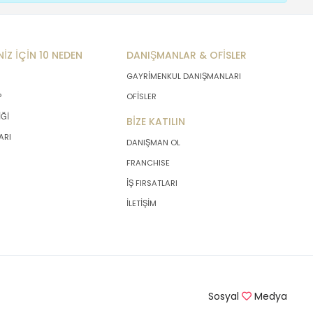
NİZ İÇİN 10 NEDEN
DANIŞMANLAR & OFİSLER
GAYRİMENKUL DANIŞMANLARI
P
OFİSLER
İĞİ
BİZE KATILIN
ARI
DANIŞMAN OL
FRANCHISE
İŞ FIRSATLARI
İLETİŞİM
Sosyal
Medya