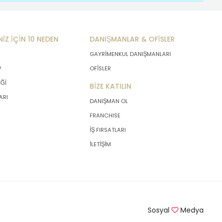
NİZ İÇİN 10 NEDEN
DANIŞMANLAR & OFİSLER
GAYRİMENKUL DANIŞMANLARI
P
OFİSLER
İĞİ
BİZE KATILIN
ARI
DANIŞMAN OL
FRANCHISE
İŞ FIRSATLARI
İLETİŞİM
Sosyal
Medya