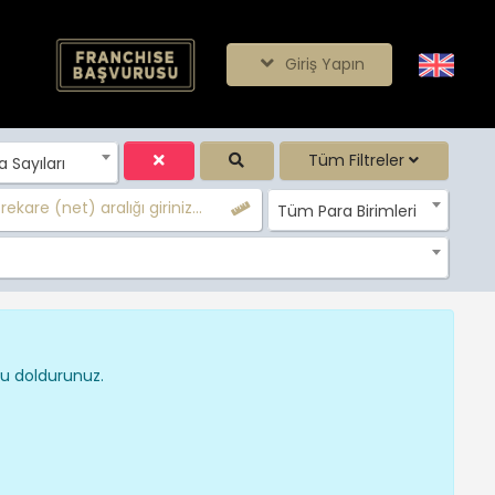
Giriş Yapın
Tüm Filtreler
Sayıları
ekare (net) aralığı giriniz...
Tüm Para Birimleri
nu doldurunuz.