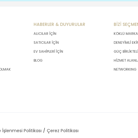
HABERLER & DUYURULAR
BİZİ SEÇME
ALICILAR İÇİN
KÖKLÜ MARKA
SATICILAR İÇİN
DENEYİMLİ EKİ
EV SAHİPLERİ İÇİN
GÜÇ BİRLİKTEL
BLOG
HİZMET ALANL
 OLMAK
NETWORKING
 İşlenmesi Politikası
Çerez Politikası