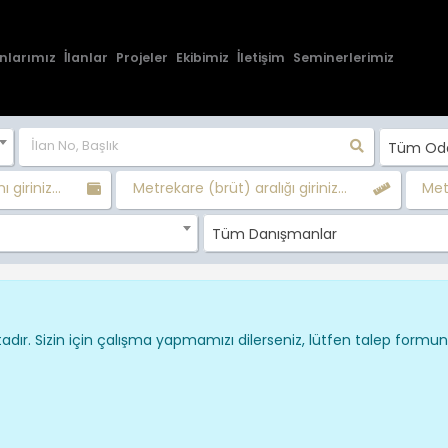
nlarımız
İlanlar
Projeler
Ekibimiz
İletişim
Seminerlerimiz
Tüm Oda 
ı giriniz...
Metrekare (brüt) aralığı giriniz...
Metr
Tüm Danışmanlar
dır. Sizin için çalışma yapmamızı dilerseniz, lütfen talep formu