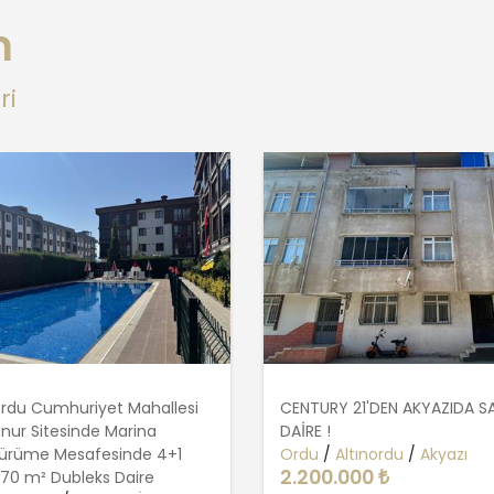
n
ri
ordu Cumhuriyet Mahallesi
CENTURY 21'DEN AKYAZIDA SAT
Onur Sitesinde Marina
DAİRE !
Yürüme Mesafesinde 4+1
Ordu
/
Altınordu
/
Akyazı
2.200.000 ₺
270 m² Dubleks Daire