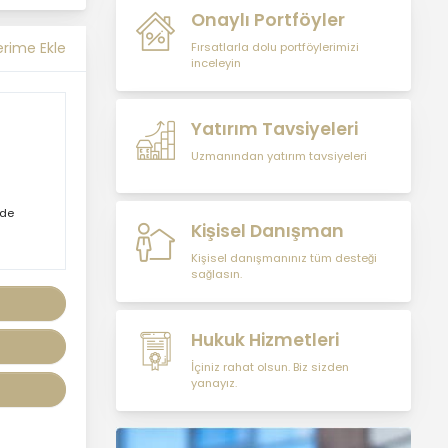
müşterilerimiz, şirket
Onaylı Portföyler
hissedarlarımız,
erime Ekle
Fırsatlarla dolu portföylerimizi
ziyaretçilerimiz ve
inceleyin
üçüncü kişiler başta
olmak üzer kişisel verileri
şirketimiz tarafından
Yatırım Tavsiyeleri
işlenen kişilerin
Uzmanından yatırım tavsiyeleri
bilgilendirilerek
şeffaflığın sağlanması
amaçlanmaktadır.
nde
Kişisel Danışman
Kişisel danışmanınız tüm desteği
KİŞİSEL VERİLERİN
sağlasın.
İŞLENMESİ İLKELERİ
KVKK’ya uyumluluğun
sağlanması için
Hukuk Hizmetleri
MASTERTURK
İçiniz rahat olsun. Biz sizden
FRANCHİSİNG
yanayız.
GAYRİMENKUL SATIŞ VE
PAZARLAMA A.Ş.
tarafından kişisel veriler