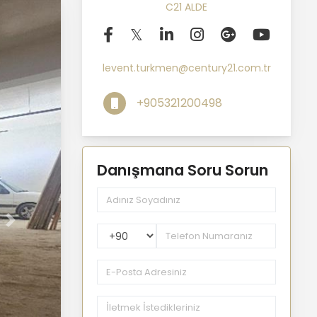
C21 ALDE
levent.turkmen@century21.com.tr
+905321200498
Danışmana Soru Sorun
Sonraki
PhoneNumberCountryPhoneCode