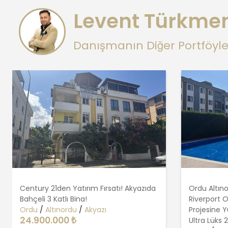
Levent Türkme
Danışmanın Diğer Portföyle
Century 21den Yatırım Fırsatı! Akyazıda
Ordu Altın
Bahçeli 3 Katlı Bina!
Riverport 
Ordu
/
Altınordu
/
Akyazı
Projesine 
24.900.000 ₺
Ultra Lüks 