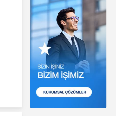
mevzuatta öngörülen
genel ilke ve hükümlere
uygun olarak
işlenecektir. Bu
kapsamda, MASTERTURK
FRANCHİSİNG
GAYRİMENKUL SATIŞ VE
PAZARLAMA A.Ş. ; KVKK
ile ilgili uluslararası ve
ulusal mevzuata uygun
olarak kişisel verilerin
işlenmesinde aşağıda
sıralanan ilkelere uygun
hareket etmektedir.
1. Hukuka ve Dürüstlük
Kuralına Uygun Kişisel
Veri İşleme
Faaliyetlerinde Bulunma