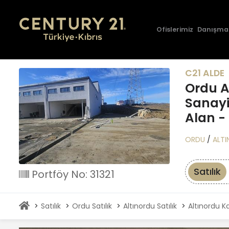
Ofislerimiz
Danışma
C21 ALDE
Ordu A
Sanayi
Alan - 
ORDU
/
ALT
Satılık
Portföy No: 31321
Satılık
Ordu Satılık
Altınordu Satılık
Altınordu Ka