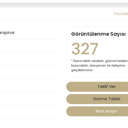
Favoril
arapınar
Görüntülenme Sayısı
327
* İlana teklif verebilir, görme talebi
bulunabilir, danışman ile iletişime
geçebilirsiniz.
Teklif Ver
Görme Talebi
Beni Arayın