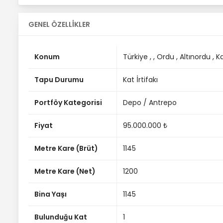
GENEL ÖZELLİKLER
Konum
Türkiye ,
, Ordu
, Altınordu
, K
Tapu Durumu
Kat İrtifakı
Portföy Kategorisi
Depo / Antrepo
Fiyat
95.000.000 ₺
Metre Kare (Brüt)
1145
Metre Kare (Net)
1200
Bina Yaşı
1145
Bulunduğu Kat
1