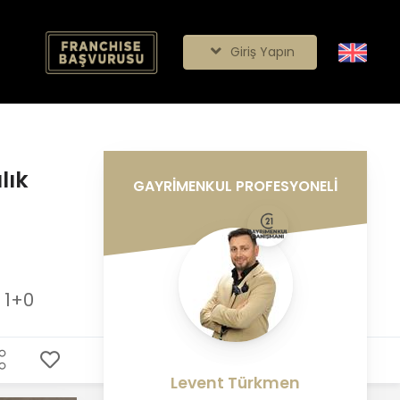
Giriş Yapın
lık
GAYRİMENKUL PROFESYONELİ
1+0
Levent Türkmen