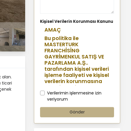
Kişisel Verilerin Korunması Kanunu
AMAÇ
Bu politika ile
MASTERTURK
FRANCHİSİNG
GAYRİMENKUL SATIŞ VE
PAZARLAMA A.Ş..
tarafından kişisel verileri
işleme faaliyeti ve kişisel
 alan.
verilerin korunmasına
 ticari
yönelik benimsenen
seçenek
sistemler konusunda
Verilerimin işlenmesine izin
açıklamalarda
veriyorum
bulunmak, bu
kapsamda iş
Gönder
ortaklarımız, mevcut ve
aday çalışanlarımız,
mevcut ve potansiyel