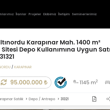
nlarımız
İlanlar
Projeler
Ekibimiz
İletişim
Seminerlerimiz
ltınordu Karapınar Mah. 1400 m²
 Sitesi Depo Kullanımına Uygun Satı
31321
INORDU
/
KARAPINAR
95.000.000 ₺
2
1145 m
rapınar Satılık
Depo / Antrepo
31321