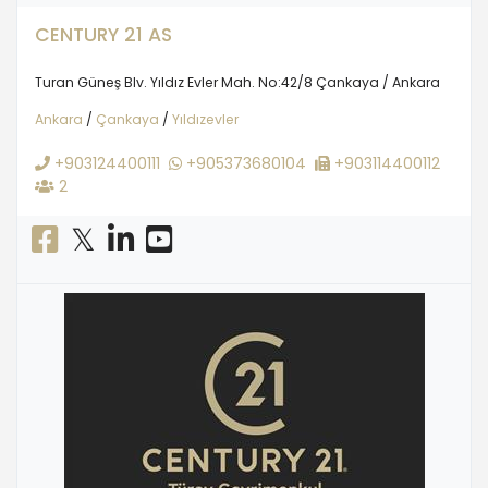
CENTURY 21 AS
Turan Güneş Blv. Yıldız Evler Mah. No:42/8 Çankaya / Ankara
Ankara
/
Çankaya
/
Yıldızevler
+903124400111
+905373680104
+903114400112
2