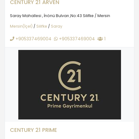
CENTURY 21 ARVEN
Saray Mahallesi , İnönü Bulvarı ,No:43 Silifke / Mersin
Mersin(İçel)
/
Silifke
/
Saray
+905337469004
+905337469004
1
CENTURY 21 PRIME