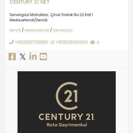
CENTURY 21 NET
Servergazi Mahallesi , Çınar Sokak No:22 Kat:1
Merkezefendi/Denizli
Denizli
/
Merkezefendi
/
Servergazi
+902583730880
+905535004501
4