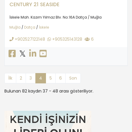
CENTURY 21 SEASIDE
İskele Mah. Kazım Yılmaz Blv. No:16A Datça / Muğla
Muğla
/
Datça
/
İskele
+902527122148
+905325143128
6
İlk
2
3
4
5
6
Son
Bulunan 82 kaydın 37 - 48 arası gösteriliyor.