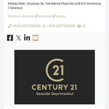
İnkılap Mah. Orucbey Sk. Tek Merve Plaza No:2/8 D:4 Ümraniye
/ İstanbul
İstanbul-Anadolu
/
Ümraniye
/
İnkılap
+905468766098
+905468766098
21