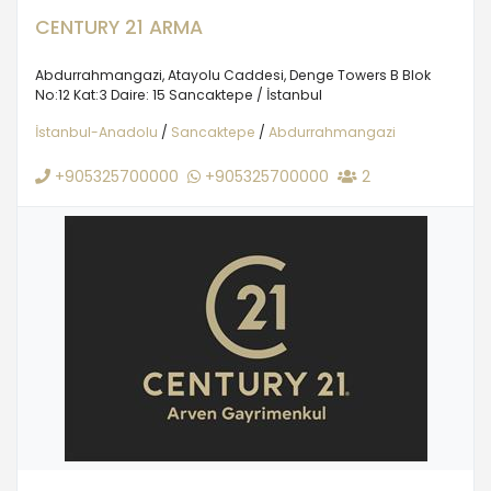
CENTURY 21 ARMA
Abdurrahmangazi, Atayolu Caddesi, Denge Towers B Blok
No:12 Kat:3 Daire: 15 Sancaktepe / İstanbul
İstanbul-Anadolu
/
Sancaktepe
/
Abdurrahmangazi
+905325700000
+905325700000
2