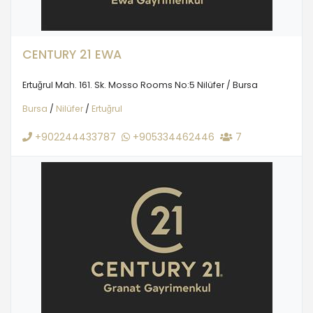
CENTURY 21 EWA
Ertuğrul Mah. 161. Sk. Mosso Rooms No:5 Nilüfer / Bursa
Bursa
/
Nilüfer
/
Ertuğrul
+902244433787
+905334462446
7