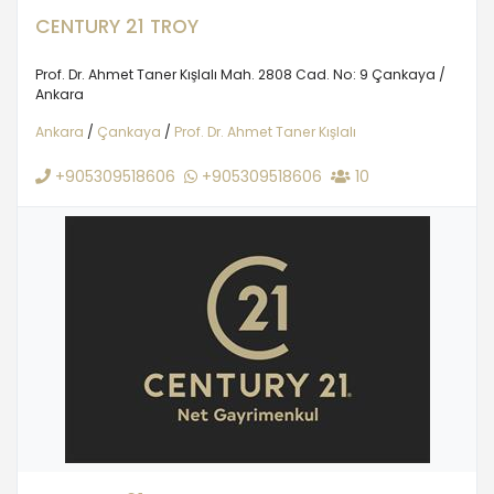
CENTURY 21 TROY
Prof. Dr. Ahmet Taner Kışlalı Mah. 2808 Cad. No: 9 Çankaya /
Ankara
Ankara
/
Çankaya
/
Prof. Dr. Ahmet Taner Kışlalı
+905309518606
+905309518606
10