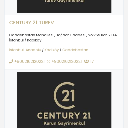
CENTURY 21 TÜREV
Caddebostan Mahallesi , Bağdat Caddesi , No:259 Kat :2 D:4
İstanbul / Kadıköy
İstanbul-Anadolu
/
Kadıköy
/
Caddebostan
+9002162120221
+9002162120221
17