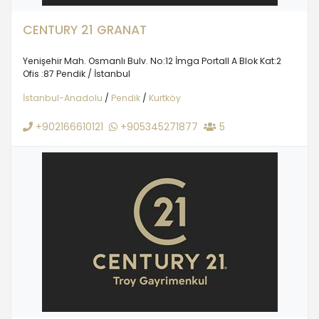
CENTURY 21 GRANAT
Yenişehir Mah. Osmanlı Bulv. No:12 İmga Portall A Blok Kat:2
Ofis :87 Pendik / İstanbul
İstanbul-Anadolu
/
Pendik
/
Kurtköy
+902166610121
+905345271877
5