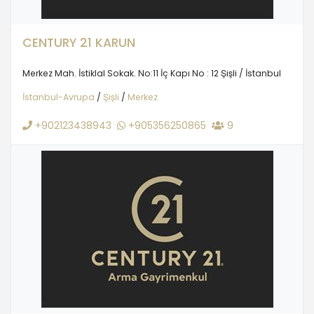
CENTURY 21 KARUN
Merkez Mah. İstiklal Sokak. No:11 İç Kapı No : 12 Şişli / İstanbul
İstanbul-Avrupa
/
Şişli
/
Merkez
+902123438943
+905356250865
9