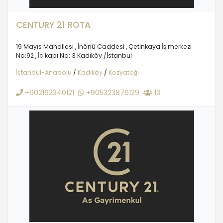
CENTURY 21 ROTA
19 Mayıs Mahallesi , İnönü Caddesi , Çetinkaya İş merkezi
No:92 , İç kapı No: 3 Kadıköy /İstanbul
İstanbul-Anadolu
/
Kadıköy
/
Kozyatağı
+902162340121
+905323876129
13