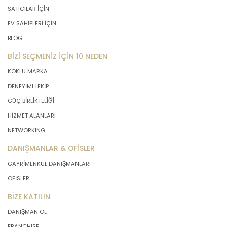
SATICILAR İÇİN
EV SAHİPLERİ İÇİN
BLOG
BİZİ SEÇMENİZ İÇİN 10 NEDEN
KÖKLÜ MARKA
DENEYİMLİ EKİP
GÜÇ BİRLİKTELİĞİ
HİZMET ALANLARI
NETWORKING
DANIŞMANLAR & OFİSLER
GAYRİMENKUL DANIŞMANLARI
OFİSLER
BİZE KATILIN
DANIŞMAN OL
FRANCHISE