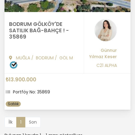
BODRUM GÖLKÖY'DE
SATILIK BAĞ-BAHÇE ! -
35869
Günnur
Yılmaz Keser
MUĞLA
/
BODRUM
/
GÖL M
C21 ALPHA
₺13.900.000
Portföy No: 35869
Satılık
İlk
1
Son