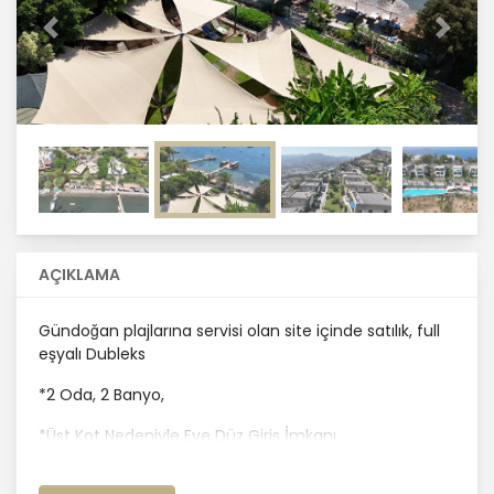
Önceki
Sonrak
AÇIKLAMA
Gündoğan plajlarına servisi olan site içinde satılık, full
eşyalı Dubleks
*2 Oda, 2 Banyo,
*Üst Kot Nedeniyle Eve Düz Giriş İmkanı,
*Bahçe Kullanımı,