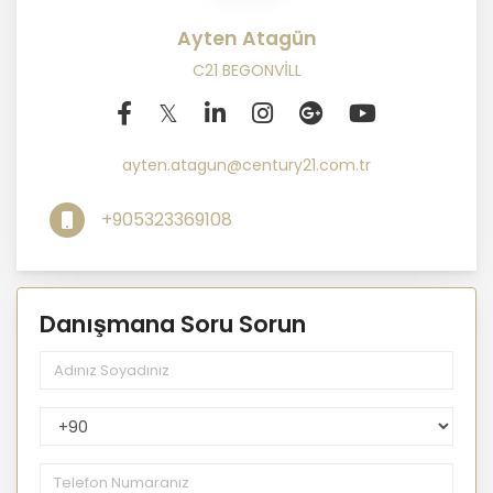
Ayten Atagün
C21 BEGONVİLL
ayten.atagun@century21.com.tr
+905323369108
Danışmana Soru Sorun
PhoneNumberCountryPhoneCode