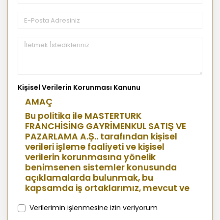
Kişisel Verilerin Korunması Kanunu
AMAÇ
Bu politika ile MASTERTURK
FRANCHİSİNG GAYRİMENKUL SATIŞ VE
PAZARLAMA A.Ş.. tarafından kişisel
verileri işleme faaliyeti ve kişisel
verilerin korunmasına yönelik
benimsenen sistemler konusunda
açıklamalarda bulunmak, bu
kapsamda iş ortaklarımız, mevcut ve
aday çalışanlarımız, mevcut ve
potansiyel müşterilerimiz, şirket
Verilerimin işlenmesine izin veriyorum
hissedarlarımız, ziyaretçilerimiz ve