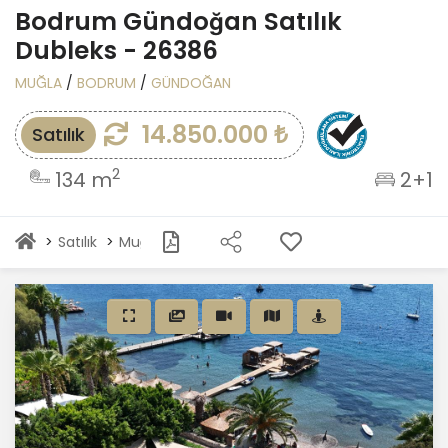
Bodrum Gündoğan Satılık
Dubleks - 26386
MUĞLA
/
BODRUM
/
GÜNDOĞAN
14.850.000 ₺
Satılık
2
134 m
2+1
Satılık
Muğla Satılık
Bodrum Satılık
Bodrum Gündoğ