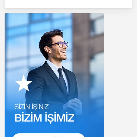
1. Hukuka ve Dürüstlük Kuralına Uygun
Kişisel Veri İşleme Faaliyetlerinde
Bulunma
MASTERTURK FRANCHİSİNG
GAYRİMENKUL SATIŞ VE PAZARLAMA
A.Ş..; kişisel verilerin işlenmesi
faaliyetleri kapsamında hukuka ve
dürüstlük kurallarına uygun hareket
etmekle yükümlüdür. Bu kapsamda,
orantılılık gereklilikleri dikkate
alınacakve kişisel verileri işleme
amacı dışında kullanmayacaktır.
2. Kişisel Verilerin Doğru ve
Gerektiğinde Güncel Olmasını
Sağlama