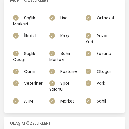
MUHİT ÖZELLİKLERİ
Sağlık
Lise
Ortaokul
Merkezi
İlkokul
Kreş
Pazar
Yeri
Sağlık
Şehir
Eczane
Ocağı
Merkezi
Cami
Postane
Otogar
Veteriner
Spor
Park
Salonu
ATM
Market
Sahil
ULAŞIM ÖZELLİKLERİ