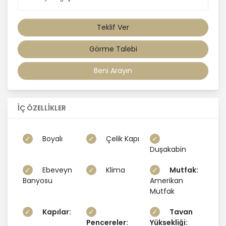
Teklif Ver
Görme Talebi
Beni Arayın
İÇ ÖZELLİKLER
Boyalı
Çelik Kapı
Duşakabin
Ebeveyn
Klima
Mutfak:
Banyosu
Amerikan
Mutfak
Kapılar:
Tavan
Pencereler:
Yüksekliği: