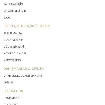
SATICILAR İÇİN
EV SAHİPLERİ İÇİN
BLOG
BİZİ SEÇMENİZ İÇİN 10 NEDEN
KÖKLÜ MARKA
DENEYİMLİ EKİP
GÜÇ BİRLİKTELİĞİ
HİZMET ALANLARI
NETWORKING
DANIŞMANLAR & OFİSLER
GAYRİMENKUL DANIŞMANLARI
OFİSLER
BİZE KATILIN
DANIŞMAN OL
FRANCHISE