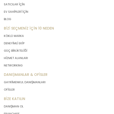
SATICILAR İÇİN
EV SAHİPLERİ İÇİN
BLOG
BİZİ SEÇMENİZ İÇİN 10 NEDEN
KÖKLÜ MARKA
DENEYİMLİ EKİP
GÜÇ BİRLİKTELİĞİ
HİZMET ALANLARI
NETWORKING
DANIŞMANLAR & OFİSLER
GAYRİMENKUL DANIŞMANLARI
OFİSLER
BİZE KATILIN
DANIŞMAN OL
FRANCHISE