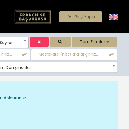
Giriş Yapın
Tüm Filtreler
ayıları
iniz...
Metrekare (net) aralığı giriniz...
m Danışmanlar
nu doldurunuz.