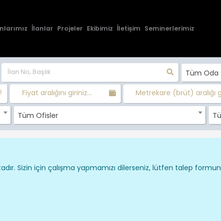
nlarımız
İlanlar
Projeler
Ekibimiz
İletişim
Seminerlerimiz
Tüm Oda S
Fiyat aralığını giriniz...
Metrekare (brüt) aralığı gir
Tüm Ofisler
Tü
dır. Sizin için çalışma yapmamızı dilerseniz, lütfen talep formu