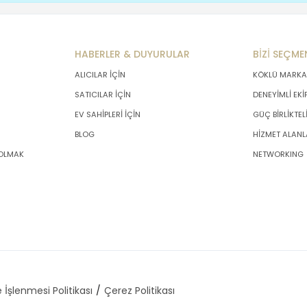
HABERLER & DUYURULAR
BİZİ SEÇME
ALICILAR İÇİN
KÖKLÜ MARKA
SATICILAR İÇİN
DENEYİMLİ EKİ
EV SAHİPLERİ İÇİN
GÜÇ BİRLİKTEL
BLOG
HİZMET ALANL
 OLMAK
NETWORKING
 İşlenmesi Politikası
Çerez Politikası