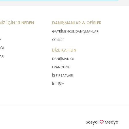
NİZ İÇİN 10 NEDEN
DANIŞMANLAR & OFİSLER
GAYRİMENKUL DANIŞMANLARI
P
OFİSLER
İĞİ
BİZE KATILIN
ARI
DANIŞMAN OL
FRANCHISE
İŞ FIRSATLARI
İLETİŞİM
Sosyal
Medya