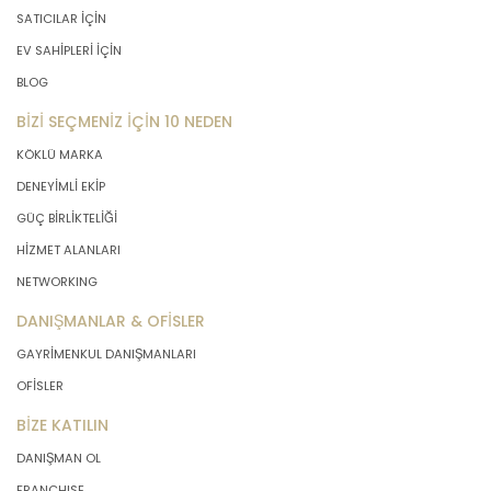
SATICILAR İÇİN
EV SAHİPLERİ İÇİN
BLOG
BİZİ SEÇMENİZ İÇİN 10 NEDEN
KÖKLÜ MARKA
DENEYİMLİ EKİP
GÜÇ BİRLİKTELİĞİ
HİZMET ALANLARI
NETWORKING
DANIŞMANLAR & OFİSLER
GAYRİMENKUL DANIŞMANLARI
OFİSLER
BİZE KATILIN
DANIŞMAN OL
FRANCHISE