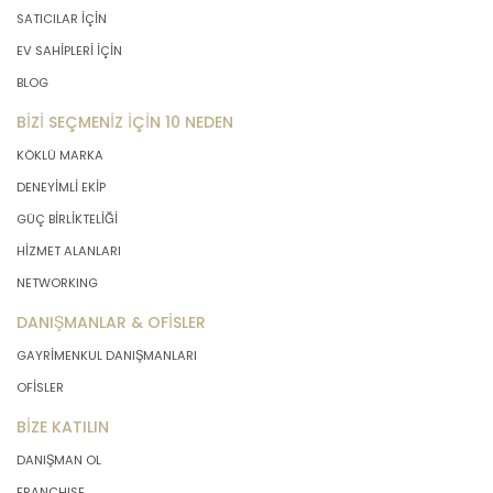
SATICILAR İÇİN
EV SAHİPLERİ İÇİN
BLOG
BİZİ SEÇMENİZ İÇİN 10 NEDEN
KÖKLÜ MARKA
DENEYİMLİ EKİP
GÜÇ BİRLİKTELİĞİ
HİZMET ALANLARI
NETWORKING
DANIŞMANLAR & OFİSLER
GAYRİMENKUL DANIŞMANLARI
OFİSLER
BİZE KATILIN
DANIŞMAN OL
FRANCHISE