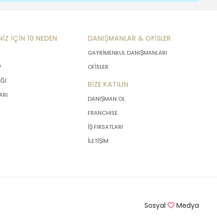
NİZ İÇİN 10 NEDEN
DANIŞMANLAR & OFİSLER
GAYRİMENKUL DANIŞMANLARI
P
OFİSLER
İĞİ
BİZE KATILIN
ARI
DANIŞMAN OL
FRANCHISE
İŞ FIRSATLARI
İLETİŞİM
Sosyal
Medya