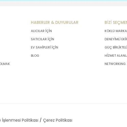
HABERLER & DUYURULAR
BİZİ SEÇME
ALICILAR İÇİN
KÖKLÜ MARKA
SATICILAR İÇİN
DENEYİMLİ EKİ
EV SAHİPLERİ İÇİN
GÜÇ BİRLİKTEL
BLOG
HİZMET ALANL
 OLMAK
NETWORKING
 İşlenmesi Politikası
Çerez Politikası