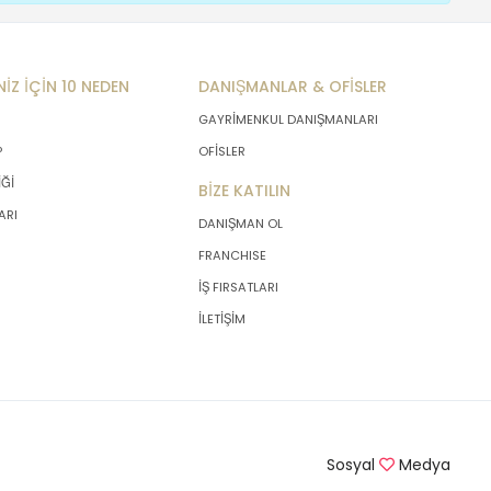
NİZ İÇİN 10 NEDEN
DANIŞMANLAR & OFİSLER
GAYRİMENKUL DANIŞMANLARI
P
OFİSLER
İĞİ
BİZE KATILIN
ARI
DANIŞMAN OL
FRANCHISE
İŞ FIRSATLARI
İLETİŞİM
Sosyal
Medya