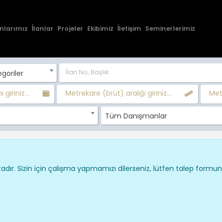
nlarımız
İlanlar
Projeler
Ekibimiz
İletişim
Seminerlerimiz
goriler
 giriniz...
Metrekare (brüt) aralığı giriniz...
Metr
Tüm Danışmanlar
dır. Sizin için çalışma yapmamızı dilerseniz, lütfen talep formu