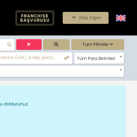
Giriş Yapın
Tüm Filtreler
ekare (net) aralığı giriniz...
Tüm Para Birimleri
nu doldurunuz.