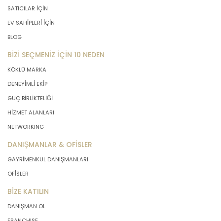
SATICILAR İÇİN
EV SAHİPLERİ İÇİN
BLOG
BİZİ SEÇMENİZ İÇİN 10 NEDEN
KÖKLÜ MARKA
DENEYİMLİ EKİP
GÜÇ BİRLİKTELİĞİ
HİZMET ALANLARI
NETWORKING
DANIŞMANLAR & OFİSLER
GAYRİMENKUL DANIŞMANLARI
OFİSLER
BİZE KATILIN
DANIŞMAN OL
FRANCHISE