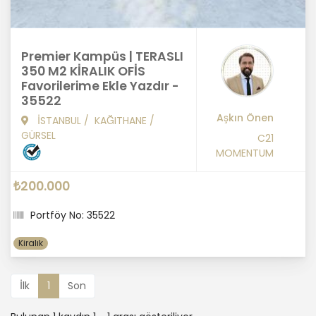
Premier Kampüs | TERASLI
350 M2 KİRALIK OFİS
Favorilerime Ekle Yazdır -
35522
Aşkın Önen
İSTANBUL
/
KAĞITHANE
/
GÜRSEL
C21
MOMENTUM
₺200.000
Portföy No: 35522
Kiralık
İlk
1
Son