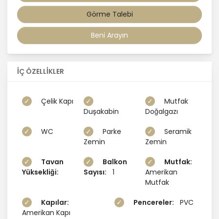
Görme Talebi
Beni Arayın
İÇ ÖZELLİKLER
Çelik Kapı
Mutfak
Duşakabin
Doğalgazı
WC
Parke
Seramik
Zemin
Zemin
Tavan
Balkon
Mutfak:
Yüksekliği:
Sayısı:
1
Amerikan
Mutfak
Kapılar:
Pencereler:
PVC
Amerikan Kapı