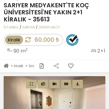
SARIYER MEDYAKENT'TE KOÇ
ÜNİVERSİTESİ'NE YAKIN 2+1
KİRALIK - 35613
İSTANBUL
/
SARIYER
/
ZEKERİYAKÖY
60.000 ₺
Kiralık
2
90 m
2+1
Kiralık
İstanbul-Avrupa Kiralık
Sarıyer Kiralık
Sarıye