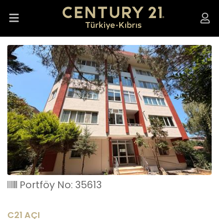
Portföy No: 35613
C21 AÇI