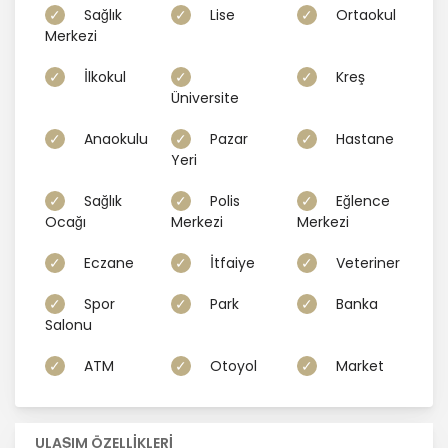
Sağlık
Lise
Ortaokul
Merkezi
İlkokul
Kreş
Üniversite
Anaokulu
Pazar
Hastane
Yeri
Sağlık
Polis
Eğlence
Ocağı
Merkezi
Merkezi
Eczane
İtfaiye
Veteriner
Spor
Park
Banka
Salonu
ATM
Otoyol
Market
ULAŞIM ÖZELLİKLERİ