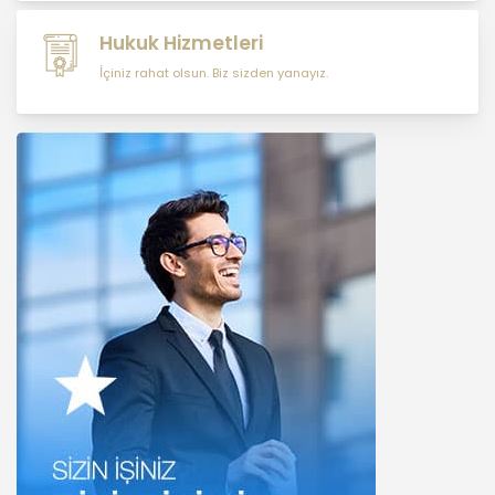
uygun olarak kişisel verilerin
işlenmesinde aşağıda sıralanan
Hukuk Hizmetleri
ilkelere uygun hareket etmektedir.
İçiniz rahat olsun. Biz sizden yanayız.
1. Hukuka ve Dürüstlük Kuralına Uygun
Kişisel Veri İşleme Faaliyetlerinde
Bulunma
MASTERTURK FRANCHİSİNG
GAYRİMENKUL SATIŞ VE PAZARLAMA
A.Ş..; kişisel verilerin işlenmesi
faaliyetleri kapsamında hukuka ve
dürüstlük kurallarına uygun hareket
etmekle yükümlüdür. Bu kapsamda,
orantılılık gereklilikleri dikkate
alınacakve kişisel verileri işleme
amacı dışında kullanmayacaktır.
2. Kişisel Verilerin Doğru ve