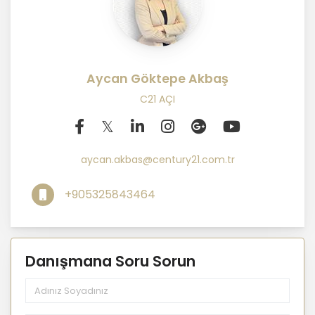
Aycan Göktepe Akbaş
C21 AÇI
aycan.akbas@century21.com.tr
+905325843464
Danışmana Soru Sorun