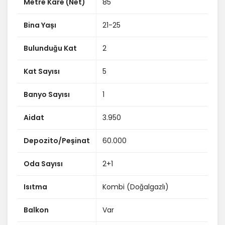
Detaylı bilgi ve randevu için:
Metre Kare (Net)
85
Aycan Akbaş
Bina Yaşı
21-25
Century 21 Açı Gayrimenkul
Bulunduğu Kat
2
0532 584 34 64
Kat Sayısı
5
Banyo Sayısı
1
Aidat
3.950
Depozito/Peşinat
60.000
Oda Sayısı
2+1
Isıtma
Kombi (Doğalgazlı)
Balkon
Var