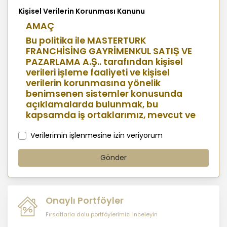
Jolly Joker Concert and Event Venue
Kişisel Verilerin Korunması Kanunu
Bowling and Entertainment Center
AMAÇ
Marina Lifestyle and Seafront Walking Paths
Bu politika ile MASTERTURK
FRANCHİSİNG GAYRİMENKUL SATIŞ VE
Direct Access to İSTMarina Shopping Mall
PAZARLAMA A.Ş.. tarafından kişisel
verileri işleme faaliyeti ve kişisel
Prime Location Advantages
verilerin korunmasına yönelik
benimsenen sistemler konusunda
Adjacent to Marmaray Yunus Station
açıklamalarda bulunmak, bu
Easy Access to the E-5 Highway and Coastal Road
kapsamda iş ortaklarımız, mevcut ve
aday çalışanlarımız, mevcut ve
Close to İDO Sea Bus Terminal
potansiyel müşterilerimiz, şirket
Verilerimin işlenmesine izin veriyorum
hissedarlarımız, ziyaretçilerimiz ve
Convenient Access to Sabiha Gökçen International
üçüncü kişiler başta olmak üzer kişisel
Gönder
Airport
verileri şirketimiz tarafından işlenen
kişilerin bilgilendirilerek şeffaflığın
Close to Private Schools, Kindergartens, and
sağlanması amaçlanmaktadır.
Educational Institutions
Onaylı Portföyler
Near Hospitals and Healthcare Facilities
Fırsatlarla dolu portföylerimizi inceleyin
KİŞİSEL VERİLERİN İŞLENMESİ İLKELERİ