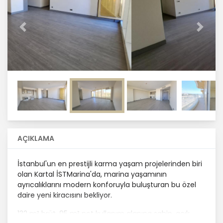
Önceki
Sonrak
AÇIKLAMA
İstanbul'un en prestijli karma yaşam projelerinden biri
olan Kartal İSTMarina'da, marina yaşamının
ayrıcalıklarını modern konforuyla buluşturan bu özel
daire yeni kiracısını bekliyor.
132 m² brüt, 95 m² net kullanım alanına sahip, açık