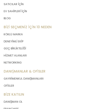
SATICILAR İÇİN
EV SAHİPLERİ İÇİN
BLOG
BİZİ SEÇMENİZ İÇİN 10 NEDEN
KÖKLÜ MARKA
DENEYİMLİ EKİP
GÜÇ BİRLİKTELİĞİ
HİZMET ALANLARI
NETWORKING
DANIŞMANLAR & OFİSLER
GAYRİMENKUL DANIŞMANLARI
OFİSLER
BİZE KATILIN
DANIŞMAN OL
FRANCHISE