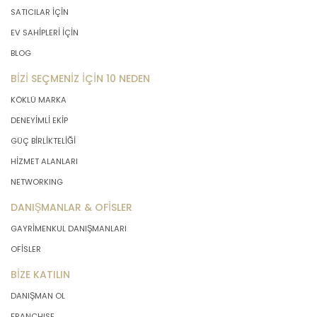
SATICILAR İÇİN
EV SAHİPLERİ İÇİN
BLOG
BİZİ SEÇMENİZ İÇİN 10 NEDEN
KÖKLÜ MARKA
DENEYİMLİ EKİP
GÜÇ BİRLİKTELİĞİ
HİZMET ALANLARI
NETWORKING
DANIŞMANLAR & OFİSLER
GAYRİMENKUL DANIŞMANLARI
OFİSLER
BİZE KATILIN
DANIŞMAN OL
FRANCHISE