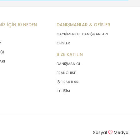
NİZ İÇİN 10 NEDEN
DANIŞMANLAR & OFİSLER
GAYRİMENKUL DANIŞMANLARI
P
OFİSLER
İĞİ
BİZE KATILIN
ARI
DANIŞMAN OL
FRANCHISE
İŞ FIRSATLARI
İLETİŞİM
Sosyal
Medya