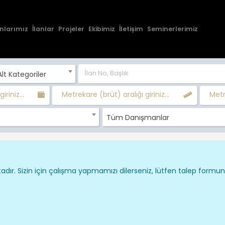
nlarımız
İlanlar
Projeler
Ekibimiz
İletişim
Seminerlerimiz
lt Kategoriler
iriniz...
Metrekare (brüt) aralığı giriniz...
Metre
Tüm Danışmanlar
dır. Sizin için çalışma yapmamızı dilerseniz, lütfen talep formu