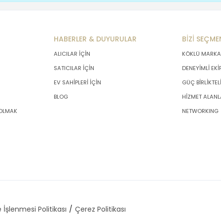
HABERLER & DUYURULAR
BİZİ SEÇME
ALICILAR İÇİN
KÖKLÜ MARKA
SATICILAR İÇİN
DENEYİMLİ EKİ
EV SAHİPLERİ İÇİN
GÜÇ BİRLİKTEL
BLOG
HİZMET ALANL
 OLMAK
NETWORKING
 İşlenmesi Politikası
Çerez Politikası