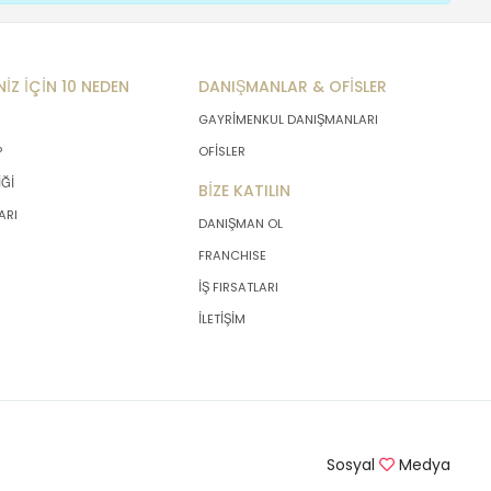
NİZ İÇİN 10 NEDEN
DANIŞMANLAR & OFİSLER
GAYRİMENKUL DANIŞMANLARI
P
OFİSLER
İĞİ
BİZE KATILIN
ARI
DANIŞMAN OL
FRANCHISE
İŞ FIRSATLARI
İLETİŞİM
Sosyal
Medya