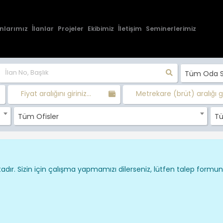
nlarımız
İlanlar
Projeler
Ekibimiz
İletişim
Seminerlerimiz
Tüm Oda Sa
Fiyat aralığını giriniz...
Metrekare (brüt) aralığı gir
Tüm Ofisler
Tü
dır. Sizin için çalışma yapmamızı dilerseniz, lütfen talep formu