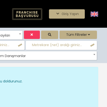
Giriş Yapın
Tüm Filtreler
yıları
iniz...
Metrekare (net) aralığı giriniz...
m Danışmanlar
nu doldurunuz.