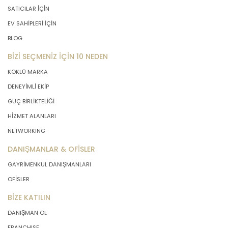
SATICILAR İÇİN
EV SAHİPLERİ İÇİN
BLOG
BİZİ SEÇMENİZ İÇİN 10 NEDEN
KÖKLÜ MARKA
DENEYİMLİ EKİP
GÜÇ BİRLİKTELİĞİ
HİZMET ALANLARI
NETWORKING
DANIŞMANLAR & OFİSLER
GAYRİMENKUL DANIŞMANLARI
OFİSLER
BİZE KATILIN
DANIŞMAN OL
FRANCHISE