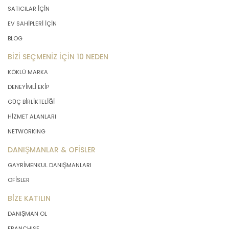
SATICILAR İÇİN
EV SAHİPLERİ İÇİN
BLOG
BİZİ SEÇMENİZ İÇİN 10 NEDEN
KÖKLÜ MARKA
DENEYİMLİ EKİP
GÜÇ BİRLİKTELİĞİ
HİZMET ALANLARI
NETWORKING
DANIŞMANLAR & OFİSLER
GAYRİMENKUL DANIŞMANLARI
OFİSLER
BİZE KATILIN
DANIŞMAN OL
FRANCHISE