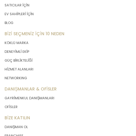
SATICILAR İÇİN
EV SAHİPLERİ İÇİN
BLOG
BİZİ SEÇMENİZ İÇİN 10 NEDEN
KÖKLÜ MARKA
DENEYİMLİ EKİP
GÜÇ BİRLİKTELİĞİ
HİZMET ALANLARI
NETWORKING
DANIŞMANLAR & OFİSLER
GAYRİMENKUL DANIŞMANLARI
OFİSLER
BİZE KATILIN
DANIŞMAN OL
FRANCHISE