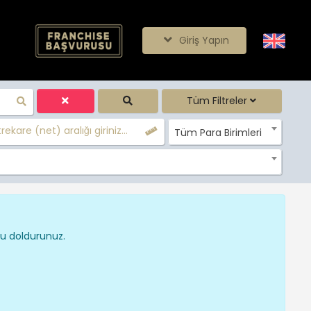
Giriş Yapın
Tüm Filtreler
ekare (net) aralığı giriniz...
Tüm Para Birimleri
nu doldurunuz.