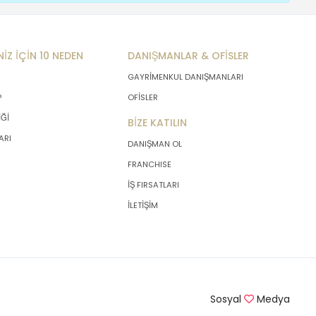
NİZ İÇİN 10 NEDEN
DANIŞMANLAR & OFİSLER
GAYRİMENKUL DANIŞMANLARI
P
OFİSLER
İĞİ
BİZE KATILIN
ARI
DANIŞMAN OL
FRANCHISE
İŞ FIRSATLARI
İLETİŞİM
Sosyal
Medya