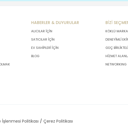
HABERLER & DUYURULAR
BİZİ SEÇME
ALICILAR İÇİN
KÖKLÜ MARKA
SATICILAR İÇİN
DENEYİMLİ EKİ
EV SAHİPLERİ İÇİN
GÜÇ BİRLİKTEL
BLOG
HİZMET ALANL
 OLMAK
NETWORKING
 İşlenmesi Politikası
Çerez Politikası