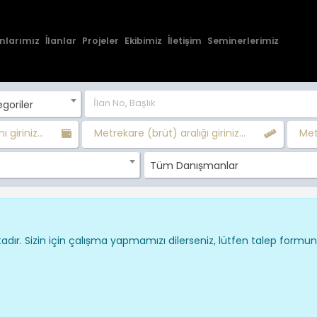
nlarımız
İlanlar
Projeler
Ekibimiz
İletişim
Seminerlerimiz
goriler
ı giriniz...
Metrekare (brüt) aralığı giriniz...
Metr
Tüm Danışmanlar
dır. Sizin için çalışma yapmamızı dilerseniz, lütfen talep formu