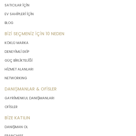
SATICILAR İÇİN
EV SAHİPLERİ İÇİN
BLOG
BİZİ SEÇMENİZ İÇİN 10 NEDEN
KÖKLÜ MARKA
DENEYİMLİ EKİP
GÜÇ BİRLİKTELİĞİ
HİZMET ALANLARI
NETWORKING
DANIŞMANLAR & OFİSLER
GAYRİMENKUL DANIŞMANLARI
OFİSLER
BİZE KATILIN
DANIŞMAN OL
FRANCHISE