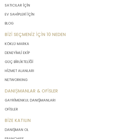
SATICILAR İÇİN
EV SAHİPLERİ İÇİN
BLOG
BİZİ SEÇMENİZ İÇİN 10 NEDEN
KÖKLÜ MARKA
DENEYİMLİ EKİP
GÜÇ BİRLİKTELİĞİ
HİZMET ALANLARI
NETWORKING
DANIŞMANLAR & OFİSLER
GAYRİMENKUL DANIŞMANLARI
OFİSLER
BİZE KATILIN
DANIŞMAN OL
FRANCHISE