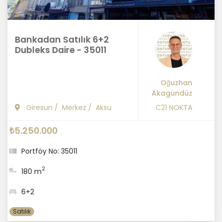
Bankadan Satılık 6+2
Dubleks Daire - 35011
Oğuzhan
Akagündüz
Giresun
/
Merkez
/
Aksu
C21 NOKTA
₺5.250.000
Portföy No: 35011
2
180 m
6+2
Satılık