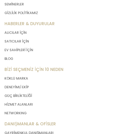
SEMİNERLER
GİZLİLİK POLİTİKAMIZ
HABERLER & DUYURULAR
ALICILAR İÇİN
SATICILAR İÇİN
EV SAHİPLERİ İÇİN
BLOG
BİZİ SEÇMENİZ İÇİN 10 NEDEN
KÖKLÜ MARKA
DENEYİMLİ EKİP
GÜÇ BİRLİKTELİĞİ
HİZMET ALANLARI
NETWORKING
DANIŞMANLAR & OFİSLER
GAYRİMENKUL DANIŞMANLARI