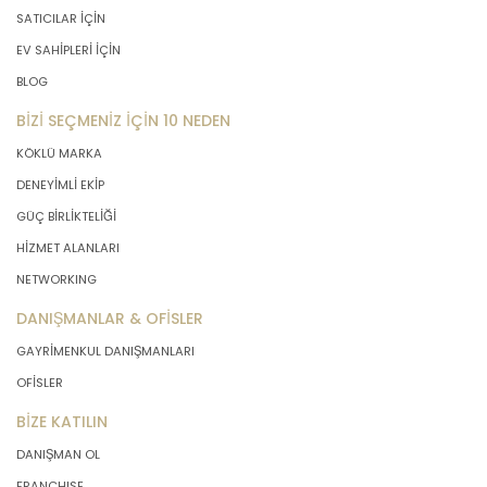
SATICILAR İÇİN
EV SAHİPLERİ İÇİN
BLOG
BİZİ SEÇMENİZ İÇİN 10 NEDEN
KÖKLÜ MARKA
DENEYİMLİ EKİP
GÜÇ BİRLİKTELİĞİ
HİZMET ALANLARI
NETWORKING
DANIŞMANLAR & OFİSLER
GAYRİMENKUL DANIŞMANLARI
OFİSLER
BİZE KATILIN
DANIŞMAN OL
FRANCHISE