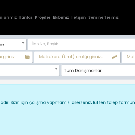
nlarımız
İlanlar
Projeler
Ekibimiz
İletişim
Seminerlerimiz
ne
 giriniz...
Metrekare (brüt) aralığı giriniz...
Metr
Tüm Danışmanlar
dır. Sizin için çalışma yapmamızı dilerseniz, lütfen talep formu