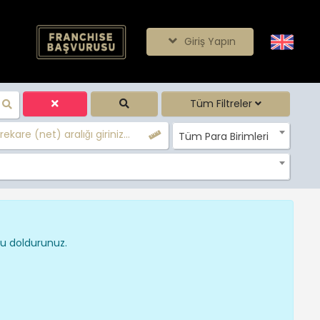
Giriş Yapın
Tüm Filtreler
ekare (net) aralığı giriniz...
Tüm Para Birimleri
nu doldurunuz.