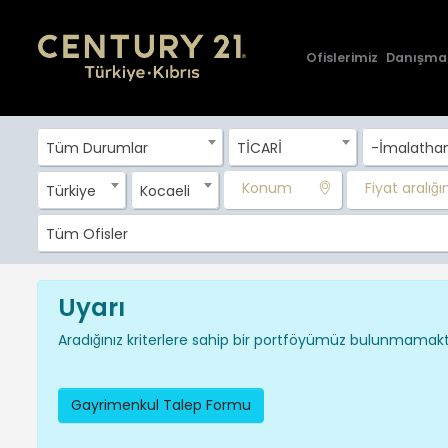
Ofislerimiz
Danışma
Tüm Durumlar
TİCARİ
-İmalatha
Konum
Fiyat aralığını
Türkiye
Kocaeli
Tüm Ofisler
Uyarı
Aradığınız kriterlere sahip bir portföyümüz bulunmamakta
Gayrimenkul Talep Formu