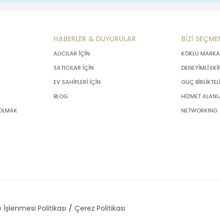
HABERLER & DUYURULAR
BİZİ SEÇME
ALICILAR İÇİN
KÖKLÜ MARKA
SATICILAR İÇİN
DENEYİMLİ EKİ
EV SAHİPLERİ İÇİN
GÜÇ BİRLİKTEL
BLOG
HİZMET ALANL
 OLMAK
NETWORKING
 İşlenmesi Politikası
Çerez Politikası