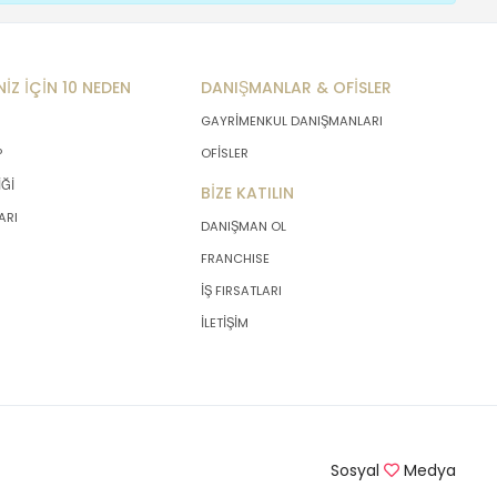
NİZ İÇİN 10 NEDEN
DANIŞMANLAR & OFİSLER
GAYRİMENKUL DANIŞMANLARI
P
OFİSLER
İĞİ
BİZE KATILIN
ARI
DANIŞMAN OL
FRANCHISE
İŞ FIRSATLARI
İLETİŞİM
Sosyal
Medya