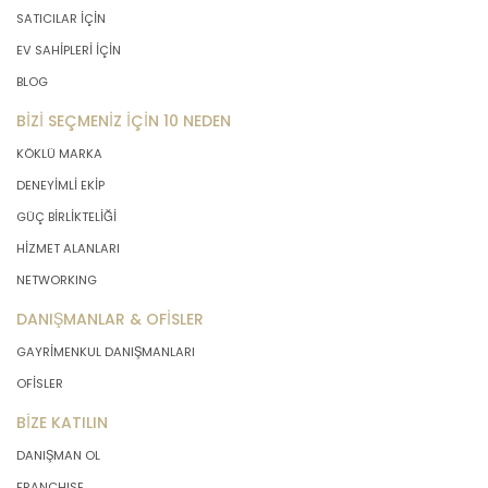
SATICILAR İÇİN
EV SAHİPLERİ İÇİN
BLOG
BİZİ SEÇMENİZ İÇİN 10 NEDEN
KÖKLÜ MARKA
DENEYİMLİ EKİP
GÜÇ BİRLİKTELİĞİ
HİZMET ALANLARI
NETWORKING
DANIŞMANLAR & OFİSLER
GAYRİMENKUL DANIŞMANLARI
OFİSLER
BİZE KATILIN
DANIŞMAN OL
FRANCHISE