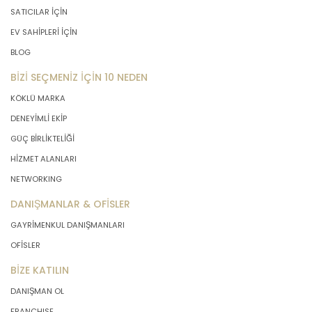
SATICILAR İÇİN
EV SAHİPLERİ İÇİN
BLOG
BİZİ SEÇMENİZ İÇİN 10 NEDEN
KÖKLÜ MARKA
DENEYİMLİ EKİP
GÜÇ BİRLİKTELİĞİ
HİZMET ALANLARI
NETWORKING
DANIŞMANLAR & OFİSLER
GAYRİMENKUL DANIŞMANLARI
OFİSLER
BİZE KATILIN
DANIŞMAN OL
FRANCHISE