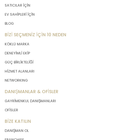
SATICILAR İÇİN
EV SAHİPLERİ İÇİN
BLOG
BİZİ SEÇMENİZ İÇİN 10 NEDEN
KÖKLÜ MARKA
DENEYİMLİ EKİP
GÜÇ BİRLİKTELİĞİ
HİZMET ALANLARI
NETWORKING
DANIŞMANLAR & OFİSLER
GAYRİMENKUL DANIŞMANLARI
OFİSLER
BİZE KATILIN
DANIŞMAN OL
FRANCHISE