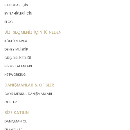
SATICILAR İÇİN
EV SAHİPLERİ İÇİN
BLOG
BİZİ SEÇMENİZ İÇİN 10 NEDEN
KÖKLÜ MARKA
DENEYİMLİ EKİP
GÜÇ BİRLİKTELİĞİ
HİZMET ALANLARI
NETWORKING
DANIŞMANLAR & OFİSLER
GAYRİMENKUL DANIŞMANLARI
OFİSLER
BİZE KATILIN
DANIŞMAN OL
FRANCHISE