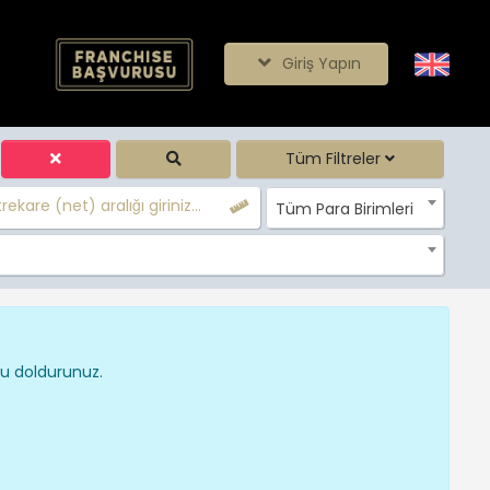
Giriş Yapın
Tüm Filtreler
ekare (net) aralığı giriniz...
Tüm Para Birimleri
nu doldurunuz.