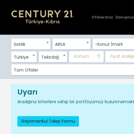
Ofislerimiz
Danışma
Satılık
ARSA
-Konut İmarlı
Konum
Fiyat aralığın
Türkiye
Tekirdağ
Tüm Ofisler
Uyarı
Aradığınız kriterlere sahip bir portföyümüz bulunmamakta
Gayrimenkul Talep Formu