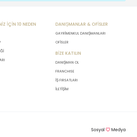
NİZ İÇİN 10 NEDEN
DANIŞMANLAR & OFİSLER
GAYRİMENKUL DANIŞMANLARI
P
OFİSLER
İĞİ
BİZE KATILIN
ARI
DANIŞMAN OL
FRANCHISE
İŞ FIRSATLARI
İLETİŞİM
Sosyal
Medya