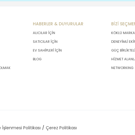
HABERLER & DUYURULAR
BİZİ SEÇME
ALICILAR İÇİN
KÖKLÜ MARKA
SATICILAR İÇİN
DENEYİMLİ EKİ
EV SAHİPLERİ İÇİN
GÜÇ BİRLİKTEL
BLOG
HİZMET ALANL
 OLMAK
NETWORKING
 İşlenmesi Politikası
Çerez Politikası