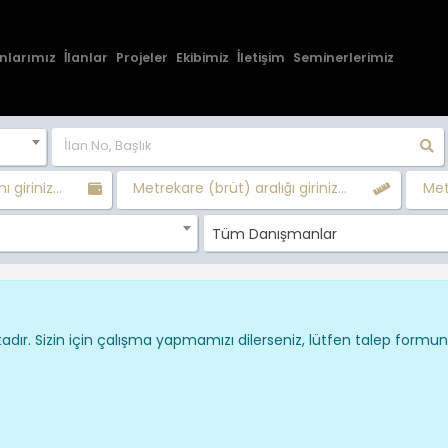
nlarımız
İlanlar
Projeler
Ekibimiz
İletişim
Seminerlerimiz
ı giriniz...
Metrekare (brüt) aralığı giriniz...
Metr
Tüm Danışmanlar
dır. Sizin için çalışma yapmamızı dilerseniz, lütfen talep formu