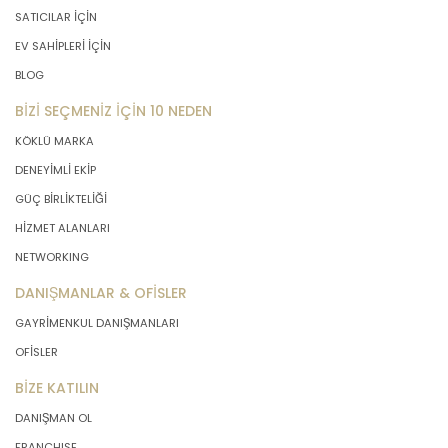
SATICILAR İÇİN
EV SAHİPLERİ İÇİN
BLOG
BİZİ SEÇMENİZ İÇİN 10 NEDEN
KÖKLÜ MARKA
DENEYİMLİ EKİP
GÜÇ BİRLİKTELİĞİ
HİZMET ALANLARI
NETWORKING
DANIŞMANLAR & OFİSLER
GAYRİMENKUL DANIŞMANLARI
OFİSLER
BİZE KATILIN
DANIŞMAN OL
FRANCHISE