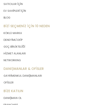
SATICILAR İÇİN
EV SAHİPLERİ İÇİN
BLOG
BİZİ SEÇMENİZ İÇİN 10 NEDEN
KÖKLÜ MARKA
DENEYİMLİ EKİP
GÜÇ BİRLİKTELİĞİ
HİZMET ALANLARI
NETWORKING
DANIŞMANLAR & OFİSLER
GAYRİMENKUL DANIŞMANLARI
OFİSLER
BİZE KATILIN
DANIŞMAN OL
FRANCHISE