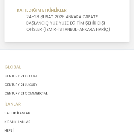
KATILDIĞIM ETKİNLİKLER
MASTERTURK FRANCHİSİNG
24-28 ŞUBAT 2025 ANKARA CREATE
GAYRİMENKUL SATIŞ VE PAZARLAMA
BAŞLANGIÇ YÜZ YÜZE EĞİTİM ŞEHİR DIŞI
A.Ş. kişisel veri sahiplerinin temel
OFİSLER (İZMİR-İSTANBUL-ANKARA HARİÇ)
haklarını ve kendi meşru
menfaatlerini dikkate alarak işlediği
kişisel verilerin doğru ve güncel
olmasını sağlamakla ve bu
doğrultuda gerekli tedbirleri almak
için gerekli sistemleri kurmakla
GLOBAL
yükümlüdür.
CENTURY 21 GLOBAL
3. Belirli, Açık ve Meşru Amaçlarla
CENTURY 21 LUXURY
İşleme
CENTURY 21 COMMERCIAL
İLANLAR
MASTERTURK FRANCHİSİNG
SATILIK İLANLAR
GAYRİMENKUL SATIŞ VE PAZARLAMA
A.Ş. kişisel verilerin hangi amaçla
KİRALIK İLANLAR
işleneceğini belirlemekle ve bu
HEPSİ
amaçları kişisel veriler işlenmeden