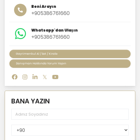
Beni Arayın
+905386761660
Whatsapp'dan Ulaşın
+905386761660
Gayrimenkul Al / Sat / Kirala
Danışman Hakkında Yorum Yapın
BANA YAZIN
PhoneNumberCountryPhoneCode