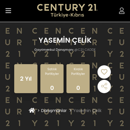
YASEMİN ÇELİK
Gayrimenkul Danışmanı
@C21 CADDE
Satılık
Kiralık
Portföyler
Portföyler
2 Yıl
0
0
Danışmanlar
Yasemin Çelik