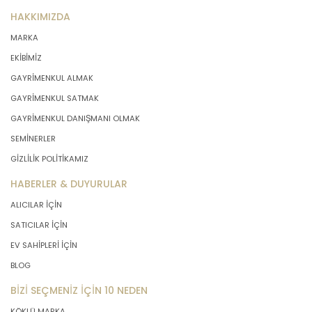
önce veri sahiplerinin bilgisine
HAKKIMIZDA
sunmakla yükümlüdür. Kişisel veriler
MARKA
belirtilen meşru ve hukuka uygun
amaçlar dışında işlenmeyecektir..
EKİBİMİZ
GAYRİMENKUL ALMAK
4. İşlendikleri Amaçla Bağlantılı, Sınırlı
GAYRİMENKUL SATMAK
ve Ölçülü Olma
GAYRİMENKUL DANIŞMANI OLMAK
SEMİNERLER
MASTERTURK FRANCHİSİNG
GİZLİLİK POLİTİKAMIZ
GAYRİMENKUL SATIŞ VE PAZARLAMA
A.Ş. kişisel verileri belirlenen
HABERLER & DUYURULAR
amaçların gerçekleştirilmesine
ALICILAR İÇİN
elverişli bir biçimde işleyecek ve
amacın gerçekleştirilmesi ile ilgili
SATICILAR İÇİN
olmayan veya ihtiyaç duyulmayan
EV SAHİPLERİ İÇİN
kişisel verilerin işlenmesinden
BLOG
kaçınacaktır.
BİZİ SEÇMENİZ İÇİN 10 NEDEN
5. İlgili Mevzuatta Öngörülen veya
KÖKLÜ MARKA