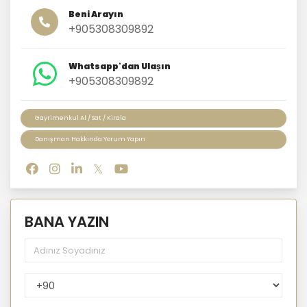
Beni Arayın
+905308309892
Whatsapp'dan Ulaşın
+905308309892
Gayrimenkul Al / Sat / Kirala
Danışman Hakkında Yorum Yapın
BANA YAZIN
PhoneNumberCountryPhoneCode