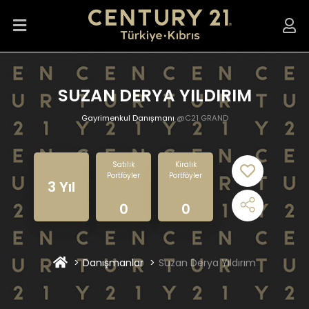
SUZAN DERYA YILDIRIM
Gayrimenkul Danışmanı
@C21 GRAND
Satılık
Kiralık
Portföyler
Portföyler
3 Yıl
0
0
Danışmanlar
Suzan Derya Yıldırım