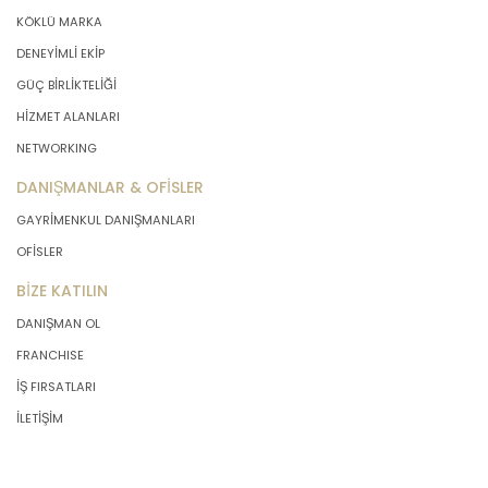
işlendikleri amaç için gerekli olan süre
KÖKLÜ MARKA
kadar muhafaza edecektir. Sürenin
bitimi veya işlenmesini gerektiren
DENEYİMLİ EKİP
sebeplerin ortadan kalkması halinde
GÜÇ BİRLİKTELİĞİ
kişisel veriler MASTERTURK
HİZMET ALANLARI
FRANCHİSİNG GAYRİMENKUL SATIŞ VE
PAZARLAMA A.Ş.. tarafından silinecek,
NETWORKING
yok edilecek veya anonim hale
DANIŞMANLAR & OFİSLER
getirilecektir.
GAYRİMENKUL DANIŞMANLARI
6. Kişisel Veri İşleme Faaliyetlerinin
OFİSLER
Kanunun 5 inci Maddesinde Belirtilen
BİZE KATILIN
Kişisel Veri İşleme Şartlarından Bir
veya Birkaçına Dayalı Olarak Kanunun
DANIŞMAN OL
4. Maddedeki Temel İlkelerin Tümüne
FRANCHISE
Uygun Şekilde Yürütülmesi
İŞ FIRSATLARI
İLETİŞİM
Kişisel veriler kural olarak, KVK
Kanunu’nun 5. maddesinde belirtilen
şartlardan bir veya birkaçına uygun