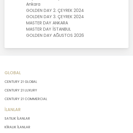
Ankara
önce veri sahiplerinin bilgisine
GOLDEN DAY 2. ÇEYREK 2024
sunmakla yükümlüdür. Kişisel veriler
GOLDEN DAY 3. ÇEYREK 2024
belirtilen meşru ve hukuka uygun
MASTER DAY ANKARA
amaçlar dışında işlenmeyecektir..
MASTER DAY İSTANBUL
GOLDEN DAY AĞUSTOS 2026
4. İşlendikleri Amaçla Bağlantılı, Sınırlı
ve Ölçülü Olma
MASTERTURK FRANCHİSİNG
GAYRİMENKUL SATIŞ VE PAZARLAMA
GLOBAL
A.Ş. kişisel verileri belirlenen
CENTURY 21 GLOBAL
amaçların gerçekleştirilmesine
elverişli bir biçimde işleyecek ve
CENTURY 21 LUXURY
amacın gerçekleştirilmesi ile ilgili
CENTURY 21 COMMERCIAL
olmayan veya ihtiyaç duyulmayan
kişisel verilerin işlenmesinden
İLANLAR
kaçınacaktır.
SATILIK İLANLAR
KİRALIK İLANLAR
5. İlgili Mevzuatta Öngörülen veya