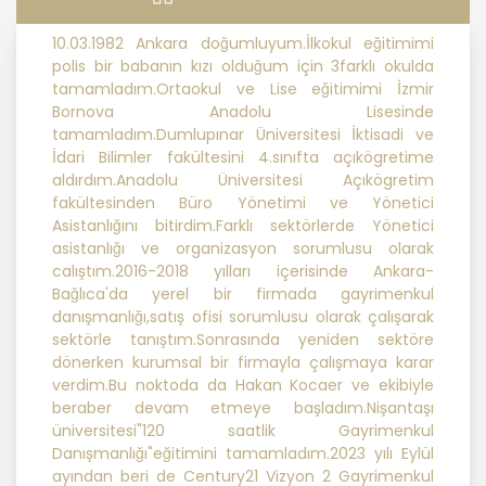
ilkelere uygun hareket etmektedir.
10.03.1982 Ankara doğumluyum.İlkokul eğitimimi
1. Hukuka ve Dürüstlük Kuralına Uygun
polis bir babanın kızı olduğum için 3farklı okulda
Kişisel Veri İşleme Faaliyetlerinde
tamamladım.Ortaokul ve Lise eğitimimi İzmir
Bulunma
Bornova Anadolu Lisesinde
tamamladım.Dumlupınar Üniversitesi İktisadi ve
İdari Bilimler fakültesini 4.sınıfta açıkögretime
MASTERTURK FRANCHİSİNG
aldırdım.Anadolu Üniversitesi Açıkögretim
GAYRİMENKUL SATIŞ VE PAZARLAMA
fakültesinden Büro Yönetimi ve Yönetici
A.Ş..; kişisel verilerin işlenmesi
Asistanlığını bitirdim.Farklı sektörlerde Yönetici
faaliyetleri kapsamında hukuka ve
asistanlığı ve organizasyon sorumlusu olarak
dürüstlük kurallarına uygun hareket
calıştım.2016-2018 yılları içerisinde Ankara-
etmekle yükümlüdür. Bu kapsamda,
Bağlıca'da yerel bir firmada gayrimenkul
orantılılık gereklilikleri dikkate
danışmanlığı,satış ofisi sorumlusu olarak çalışarak
alınacakve kişisel verileri işleme
sektörle tanıştım.Sonrasında yeniden sektöre
amacı dışında kullanmayacaktır.
dönerken kurumsal bir firmayla çalışmaya karar
verdim.Bu noktoda da Hakan Kocaer ve ekibiyle
beraber devam etmeye başladım.Nişantaşı
2. Kişisel Verilerin Doğru ve
üniversitesi"120 saatlik Gayrimenkul
Gerektiğinde Güncel Olmasını
Danışmanlığı"eğitimini tamamladım.2023 yılı Eylül
Sağlama
ayından beri de Century21 Vizyon 2 Gayrimenkul