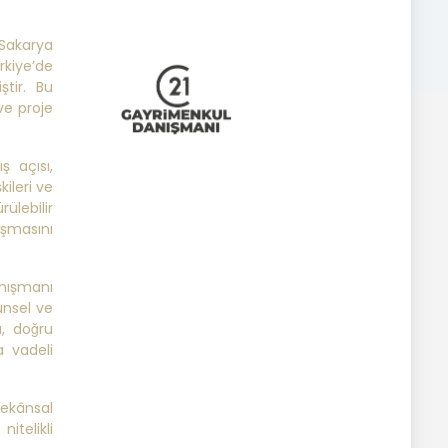
Sakarya
rkiye’de
tir. Bu
ve proje
ş açısı,
kileri ve
ülebilir
uşmasını
nışmanı
ünsel ve
a, doğru
a vadeli
mekânsal
itelikli