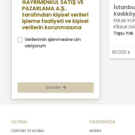
GAYRİMENKUL SATIŞ VE
İstanbu
PAZARLAMA A.Ş..
Kadıkö
tarafından kişisel verileri
işleme faaliyeti ve kişisel
EMLAK KON
verilerin korunmasına
KİRALIK DA
yönelik benimsenen
Tapu Yok
sistemler konusunda
Verilerimin işlenmesine izin
açıklamalarda
veriyorum
bulunmak, bu
80.000 ₺
kapsamda iş
ortaklarımız, mevcut ve
aday çalışanlarımız,
mevcut ve potansiyel
müşterilerimiz, şirket
Gönder
hissedarlarımız,
ziyaretçilerimiz ve
üçüncü kişiler başta
olmak üzer kişisel verileri
şirketimiz tarafından
GLOBAL
işlenen kişilerin
HAKKIMIZDA
bilgilendirilerek
CENTURY 21 GLOBAL
MARKA