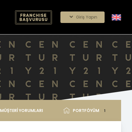
Giriş Yapın
MÜŞTERİ YORUMLARI
PORTFÖYÜM
1