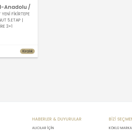
l-Anadolu /
y
YENİ FİKİRTEPE
UT 5.ETAP |
İRE 3+1
Kiralık
HABERLER & DUYURULAR
BİZİ SEÇME
ALICILAR İÇİN
KÖKLÜ MARKA