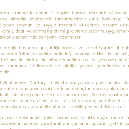
ılında İstanbul’da doğan S. Sayim Pamuk, mimarlık eğitimini 
itesi Mimarlık Bölümü’nde tamamladıktan sonra kariyerine Tü
 ölçekte tanınan ve saygın mimarlık ofislerinde devam etmiş
 konut, ticari ve karma kullanımlı projelerde tasarım, uygulama 
asyonu alanlarında deneyim kazanmıştır.
k pratiği boyunca geliştirdiği analitik ve felsefi/kuramsal bakı
alnızca fiziksel bir varlık olarak değil; çevresel etkileri, kullanıcı iliş
 bağlamı ile birlikte ele almasını sağlamıştır. Bu yaklaşım, sürdür
l kararların üretilmesini ve nitelikli yaşam çevrelerinin ol
 alır.
 2025 itibariyle Century 21 Alesta bünyesinde gayrimenkul da
 konut ve ticari gayrimenkullerde süreci uçtan uca ele alan, büt
lebilir bir danışmanlık hizmeti sunmaktadır. Portföy oluşturm
ndırma, sunum, alıcı–satıcı iletişimi ve süreç yönetimini kıs
dan ziyade uzun vadeli değer ve süreklilik perspektifiyle ele alır.
mimarlık kökeninden gelen teknik bilgi, analitik düşünme ve 
ecerilerini sahaya yansıtarak danışanlarına güvenilir, şeffaf ve n