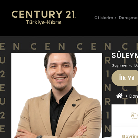
Ofislerimiz
Danışma
SÜLEY
Gayrimenkul D
İlk Yıl
Dan
Gayrim