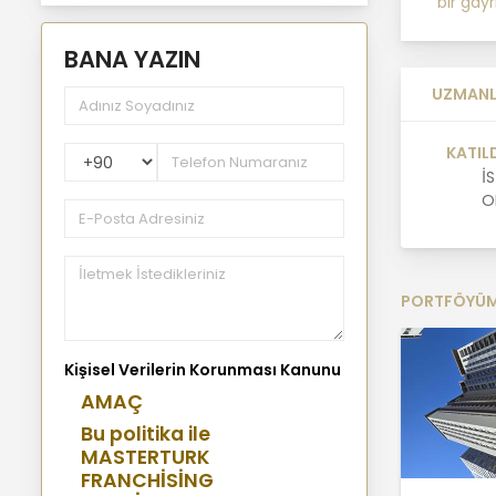
bir gay
BANA YAZIN
UZMANL
PhoneNumberCountryPhoneCode
KATIL
İ
O
PORTFÖYÜ
Kişisel Verilerin Korunması Kanunu
AMAÇ
Bu politika ile
MASTERTURK
FRANCHİSİNG