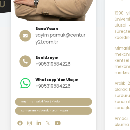
1998 y
Ünivers
ulusal
Bana Yazın
süreçte
sayim.pamuk@centur
koordin
y21.com.tr
Mimarlı
mekânı y
Beni Arayın
kentsel
+905319584228
mekânsa
merkeze
Whatsapp'dan Ulaşın
Aralık
+905319584228
olarak;
sürdürü
konumla
Gayrimenkul Al / Sat / Kirala
sonuçlar
Danışman Hakkında Yorum Yapın
Amacı; 
okuma b