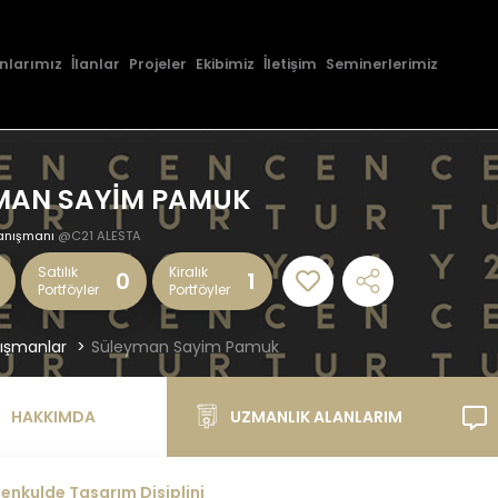
nlarımız
İlanlar
Projeler
Ekibimiz
İletişim
Seminerlerimiz
MAN SAYİM PAMUK
anışmanı
@C21 ALESTA
Satılık
Kiralık
0
1
Portföyler
Portföyler
ışmanlar
Süleyman Sayim Pamuk
HAKKIMDA
UZMANLIK ALANLARIM
enkulde Tasarım Disiplini