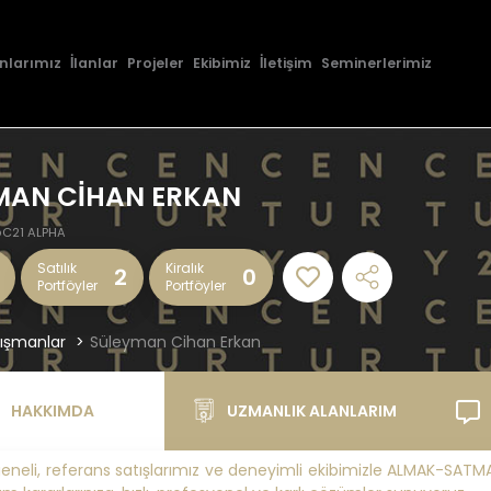
nlarımız
İlanlar
Projeler
Ekibimiz
İletişim
Seminerlerimiz
MAN CİHAN ERKAN
C21 ALPHA
Satılık
Kiralık
2
0
Portföyler
Portföyler
ışmanlar
Süleyman Cihan Erkan
HAKKIMDA
UZMANLIK ALANLARIM
eneli, referans satışlarımız ve deneyimli ekibimizle ALMAK-SATM