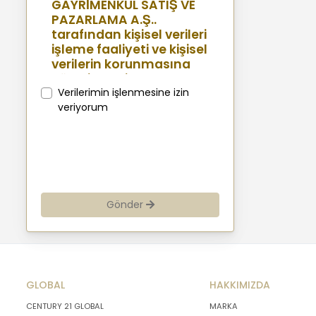
GAYRİMENKUL SATIŞ VE
PAZARLAMA A.Ş..
tarafından kişisel verileri
işleme faaliyeti ve kişisel
verilerin korunmasına
yönelik benimsenen
sistemler konusunda
Verilerimin işlenmesine izin
açıklamalarda
veriyorum
bulunmak, bu
kapsamda iş
ortaklarımız, mevcut ve
aday çalışanlarımız,
mevcut ve potansiyel
müşterilerimiz, şirket
Gönder
hissedarlarımız,
ziyaretçilerimiz ve
üçüncü kişiler başta
olmak üzer kişisel verileri
şirketimiz tarafından
GLOBAL
işlenen kişilerin
HAKKIMIZDA
bilgilendirilerek
CENTURY 21 GLOBAL
MARKA