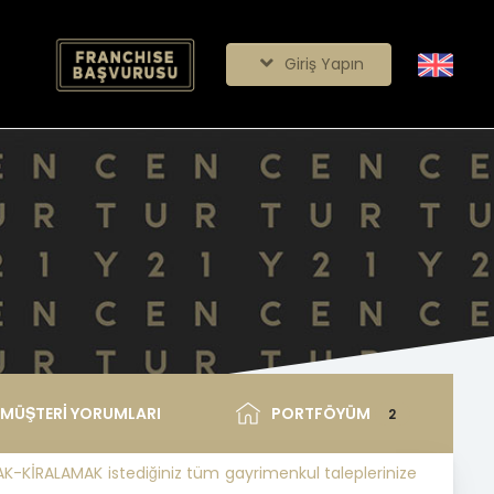
Giriş Yapın
MÜŞTERİ YORUMLARI
PORTFÖYÜM
2
AK-KİRALAMAK istediğiniz tüm gayrimenkul taleplerinize