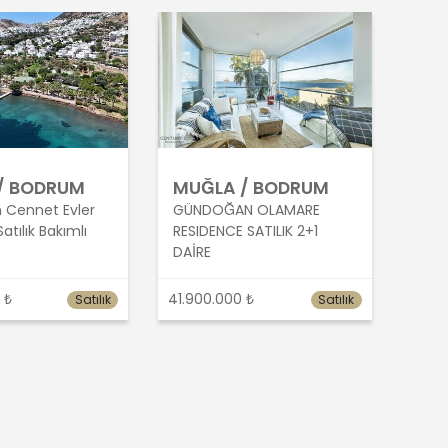
/ BODRUM
MUĞLA / BODRUM
 Cennet Evler
GÜNDOĞAN OLAMARE
atılık Bakımlı
RESIDENCE SATILIK 2+1
DAİRE
 ₺
41.900.000 ₺
Satılık
Satılık