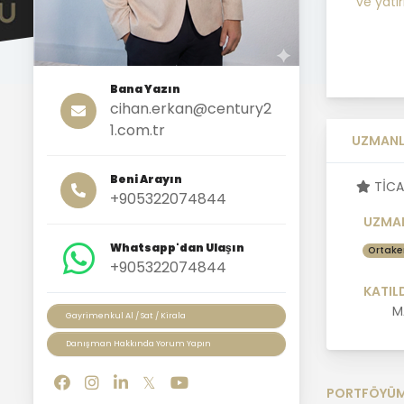
ve yatır
Bana Yazın
cihan.erkan@century2
1.com.tr
UZMANL
Beni Arayın
TİCA
+905322074844
UZMAN
Whatsapp'dan Ulaşın
Ortake
+905322074844
KATIL
M
Gayrimenkul Al / Sat / Kirala
Danışman Hakkında Yorum Yapın
PORTFÖYÜ