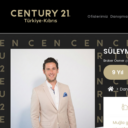
Ofislerimiz
Danışma
SÜLEY
Broker Owner
@
9 Yıl
Dan
Muğla g