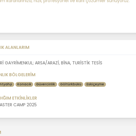
ım kararlarınıza, hızlı, profesyonel ve karlı çözümler sunuyoruz.
IK ALANLARIM
Rİ GAYRİMENKUL; ARSA/ARAZİ, BİNA, TURİSTİK TESİS
LIK BÖLGELERİM
ntyahşi
Konacık
Güvercinlik
Göltürkbükü
Eskiçeşme
DIĞIM ETKİNLİKLER
ASTER CAMP 2025
M