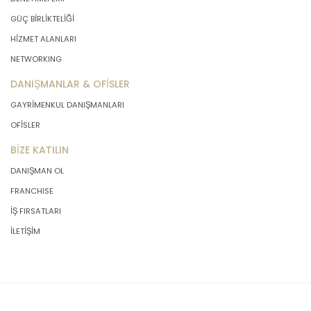
önce veri sahiplerinin bilgisine
GÜÇ BİRLİKTELİĞİ
sunmakla yükümlüdür. Kişisel veriler
HİZMET ALANLARI
belirtilen meşru ve hukuka uygun
amaçlar dışında işlenmeyecektir..
NETWORKING
DANIŞMANLAR & OFİSLER
4. İşlendikleri Amaçla Bağlantılı, Sınırlı
GAYRİMENKUL DANIŞMANLARI
ve Ölçülü Olma
OFİSLER
BİZE KATILIN
MASTERTURK FRANCHİSİNG
GAYRİMENKUL SATIŞ VE PAZARLAMA
DANIŞMAN OL
A.Ş. kişisel verileri belirlenen
FRANCHISE
amaçların gerçekleştirilmesine
elverişli bir biçimde işleyecek ve
İŞ FIRSATLARI
amacın gerçekleştirilmesi ile ilgili
İLETİŞİM
olmayan veya ihtiyaç duyulmayan
kişisel verilerin işlenmesinden
kaçınacaktır.
5. İlgili Mevzuatta Öngörülen veya