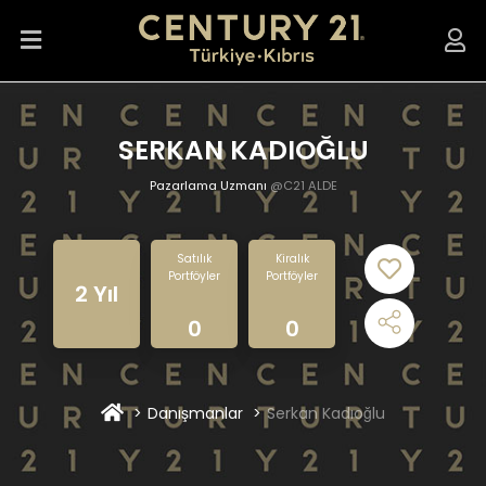
SERKAN KADIOĞLU
Pazarlama Uzmanı
@C21 ALDE
Satılık
Kiralık
Portföyler
Portföyler
2 Yıl
0
0
Danışmanlar
Serkan Kadıoğlu