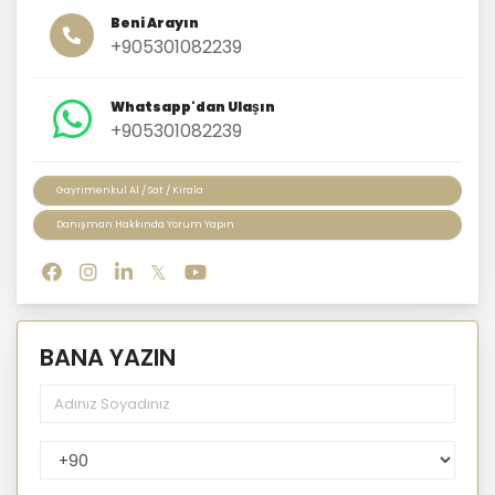
Beni Arayın
+905301082239
Whatsapp'dan Ulaşın
+905301082239
Gayrimenkul Al / Sat / Kirala
Danışman Hakkında Yorum Yapın
BANA YAZIN
PhoneNumberCountryPhoneCode