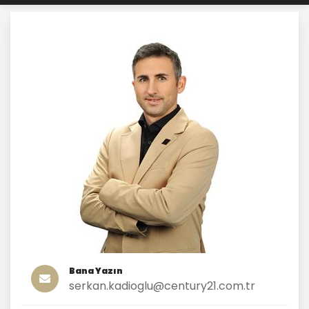
Bana Yazın
serkan.kadioglu@century21.com.tr