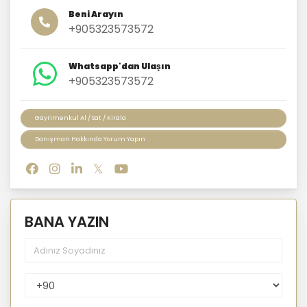
Beni Arayın
+905323573572
Whatsapp'dan Ulaşın
+905323573572
Gayrimenkul Al / Sat / Kirala
Danışman Hakkında Yorum Yapın
BANA YAZIN
PhoneNumberCountryPhoneCode