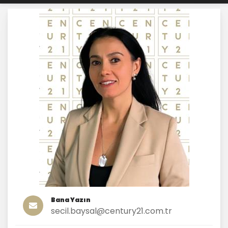
Bana Yazın
secil.baysal@century21.com.tr