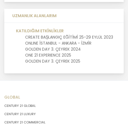
MASTERTURK FRANCHİSİNG
UZMANLIK ALANLARIM
GAYRİMENKUL SATIŞ VE PAZARLAMA
A.Ş. kişisel veri sahiplerinin temel
haklarını ve kendi meşru
KATILDIĞIM ETKİNLİKLER
menfaatlerini dikkate alarak işlediği
CREATE BAŞLANGIÇ EĞİTİMİ 25-29 EYLÜL 2023
kişisel verilerin doğru ve güncel
ONLINE İSTANBUL - ANKARA - İZMİR
olmasını sağlamakla ve bu
GOLDEN DAY 3. ÇEYREK 2024
doğrultuda gerekli tedbirleri almak
ONE 21 EXPERIENCE 2025
için gerekli sistemleri kurmakla
GOLDEN DAY 3. ÇEYREK 2025
yükümlüdür.
3. Belirli, Açık ve Meşru Amaçlarla
İşleme
GLOBAL
MASTERTURK FRANCHİSİNG
CENTURY 21 GLOBAL
GAYRİMENKUL SATIŞ VE PAZARLAMA
CENTURY 21 LUXURY
A.Ş. kişisel verilerin hangi amaçla
işleneceğini belirlemekle ve bu
CENTURY 21 COMMERCIAL
amaçları kişisel veriler işlenmeden