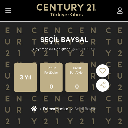
SEÇİL BAYSAL
Gayrimenkul Danışmanı
@C21 PERFECT
Satılık
Kiralık
Portföyler
Portföyler
3 Yıl
0
0
Danışmanlar
Seçil Baysal