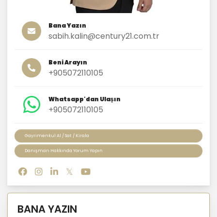
Bana Yazın
sabih.kalin@century21.com.tr
Beni Arayın
+905072110105
Whatsapp'dan Ulaşın
+905072110105
Gayrimenkul Al / Sat / Kirala
Danışman Hakkında Yorum Yapın
BANA YAZIN