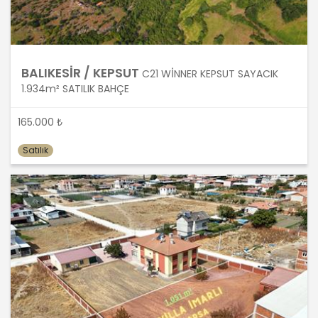
olmayan veya ihtiyaç duyulmayan
kişisel verilerin işlenmesinden
kaçınacaktır.
BALIKESİR / KEPSUT
C21 WİNNER KEPSUT SAYACIK
5. İlgili Mevzuatta Öngörülen veya
1.934m² SATILIK BAHÇE
İşlendikleri Amaç İçin Gerekli Olan
Süre Kadar Muhafaza Etme
165.000 ₺
MASTERTURK FRANCHİSİNG
Satılık
GAYRİMENKUL SATIŞ VE PAZARLAMA
A.Ş.. Türk Ceza Kanunu’nun 138.
maddesine ve KVK Kanunu’nun 4. ve 7.
maddelerine uygun olarak; işledikleri
kişisel verileri, yalnızca ilgili mevzuat
ve kanunlarda öngörülen veya kişisel
veri işleme amacının gerektirdiği süre
kadar muhafaza edecektir.
MASTERTURK FRANCHİSİNG
GAYRİMENKUL SATIŞ VE PAZARLAMA
A.Ş. öncelikle ilgili mevzuatta kişisel