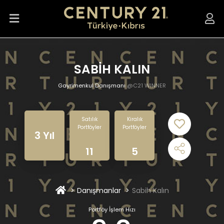
SABİH KALIN
Gayrimenkul Danışmanı
@C21 WINNER
Satılık
Kiralık
Portföyler
Portföyler
3 Yıl
11
5
Danışmanlar
Sabih Kalın
Portföy İşlem Hızı