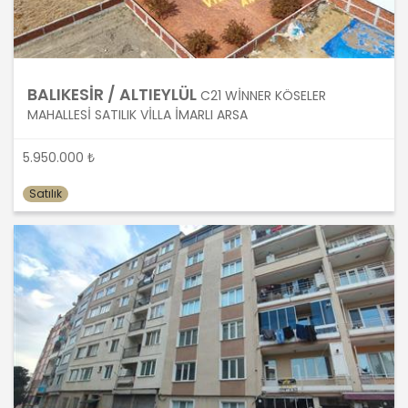
verilerin saklanması için bir süre
öngörülüp öngörülmediğini tespit
edecek, bir süre belirlenmişse bu
süreye uygun davranacak, bir süre
belirlenmemişse kişisel verileri
BALIKESİR / ALTIEYLÜL
C21 WİNNER KÖSELER
işlendikleri amaç için gerekli olan süre
MAHALLESİ SATILIK VİLLA İMARLI ARSA
kadar muhafaza edecektir. Sürenin
bitimi veya işlenmesini gerektiren
5.950.000 ₺
sebeplerin ortadan kalkması halinde
kişisel veriler MASTERTURK
Satılık
FRANCHİSİNG GAYRİMENKUL SATIŞ VE
PAZARLAMA A.Ş.. tarafından silinecek,
yok edilecek veya anonim hale
getirilecektir.
6. Kişisel Veri İşleme Faaliyetlerinin
Kanunun 5 inci Maddesinde Belirtilen
Kişisel Veri İşleme Şartlarından Bir
veya Birkaçına Dayalı Olarak Kanunun
4. Maddedeki Temel İlkelerin Tümüne
Uygun Şekilde Yürütülmesi