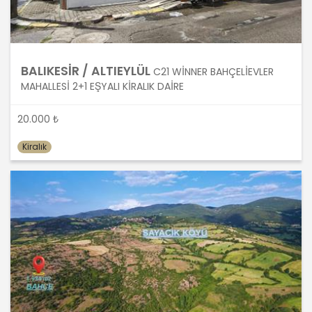
MASTERTURK FRANCHİSİNG
GAYRİMENKUL SATIŞ VE PAZARLAMA
A.Ş. kişisel verilerin hangi amaçla
işleneceğini belirlemekle ve bu
BALIKESİR / ALTIEYLÜL
C21 WİNNER BAHÇELİEVLER
amaçları kişisel veriler işlenmeden
MAHALLESİ 2+1 EŞYALI KİRALIK DAİRE
önce veri sahiplerinin bilgisine
sunmakla yükümlüdür. Kişisel veriler
belirtilen meşru ve hukuka uygun
20.000 ₺
amaçlar dışında işlenmeyecektir..
Kiralık
4. İşlendikleri Amaçla Bağlantılı, Sınırlı
ve Ölçülü Olma
MASTERTURK FRANCHİSİNG
GAYRİMENKUL SATIŞ VE PAZARLAMA
A.Ş. kişisel verileri belirlenen
amaçların gerçekleştirilmesine
elverişli bir biçimde işleyecek ve
amacın gerçekleştirilmesi ile ilgili