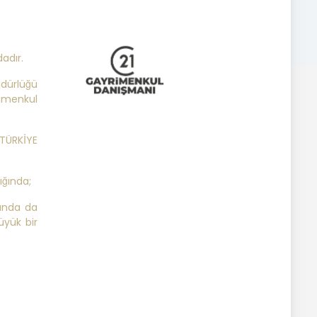
adır.
dürlüğü
rimenkul
TÜRKİYE
ığında;
sında da
üyük bir