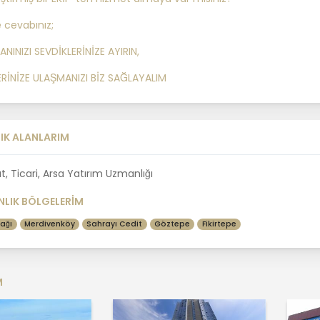
e cevabınız;
ANINIZI SEVDİKLERİNİZE AYIRIN,
RİNİZE ULAŞMANIZI BİZ SAĞLAYALIM
IK ALANLARIM
t, Ticari, Arsa Yatırım Uzmanlığı
LIK BÖLGELERİM
ağı
Merdivenköy
Sahrayı Cedit
Göztepe
Fikirtepe
M