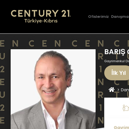
Ofislerimiz
Danışma
BARIŞ 
Gayrimenkul D
İlk Yıl
Dan
Gayrime