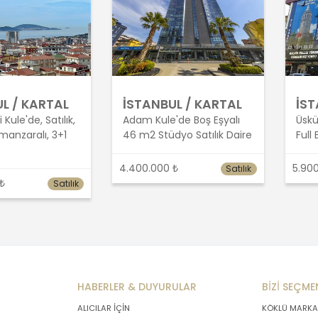
L / KARTAL
İSTANBUL / KARTAL
İST
 Kule'de, Satılık,
Adam Kule'de Boş Eşyalı
Üskü
 manzaralı, 3+1
46 m2 Stüdyo Satılık Daire
Full 
4.400.000 ₺
5.900
Satılık
 ₺
Satılık
HABERLER & DUYURULAR
BİZİ SEÇME
ALICILAR İÇİN
KÖKLÜ MARKA