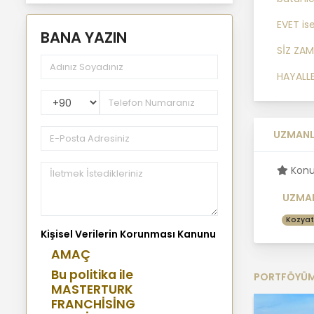
EVET is
BANA YAZIN
SİZ ZAM
HAYALLE
PhoneNumberCountryPhoneCode
UZMANL
Konu
UZMAN
Kozyat
Kişisel Verilerin Korunması Kanunu
AMAÇ
Bu politika ile
PORTFÖYÜ
MASTERTURK
FRANCHİSİNG