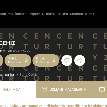
nlarımız
İlanlar
Projeler
Ekibimiz
İletişim
Seminerlerimiz
CEHİZ
anışmanı
@C21 MÜJDE
Satılık
Kiralık
3
3
Portföyler
Portföyler
ışmanlar
Barış Cehiz
HAKKIMDA
UZMANLIK ALANLARIM
nkulünüz, Zamanınız ve Birikimleriniz tesadüflere bırakılamaz