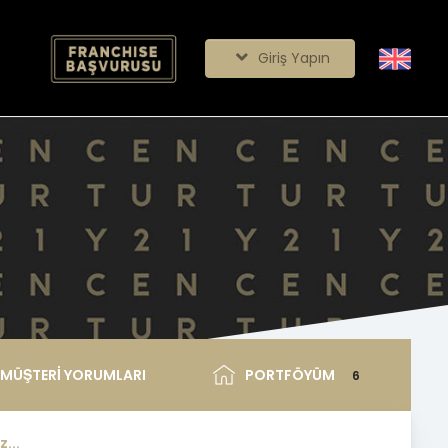
Giriş Yapın
MÜŞTERİ YORUMLARI
PORTFÖYÜM
6
...