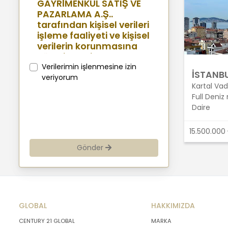
GAYRİMENKUL SATIŞ VE
PAZARLAMA A.Ş..
tarafından kişisel verileri
işleme faaliyeti ve kişisel
verilerin korunmasına
yönelik benimsenen
sistemler konusunda
Verilerimin işlenmesine izin
İSTANBU
açıklamalarda
veriyorum
Kartal Vadi
bulunmak, bu
Full Deniz
kapsamda iş
Daire
ortaklarımız, mevcut ve
aday çalışanlarımız,
mevcut ve potansiyel
15.500.000
müşterilerimiz, şirket
Gönder
hissedarlarımız,
ziyaretçilerimiz ve
üçüncü kişiler başta
olmak üzer kişisel verileri
şirketimiz tarafından
GLOBAL
işlenen kişilerin
HAKKIMIZDA
bilgilendirilerek
CENTURY 21 GLOBAL
MARKA