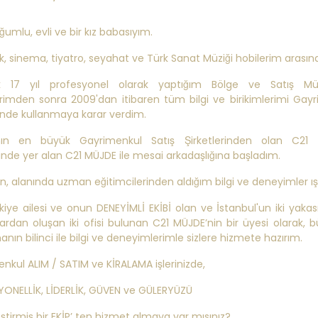
ğumlu, evli ve bir kız babasıyım.
 sinema, tiyatro, seyahat ve Türk Sanat Müziği hobilerim arasınd
ık 17 yıl profesyonel olarak yaptığım Bölge ve Satış Mü
rimden sonra 2009'dan itibaren tüm bilgi ve birikimlerimi Gay
nde kullanmaya karar verdim.
ın en büyük Gayrimenkul Satış Şirketlerinden olan C21 
nde yer alan C21 MÜJDE ile mesai arkadaşlığına başladım.
n, alanında uzman eğitimcilerinden aldığım bilgi ve deneyimler ış
kiye ailesi ve onun DENEYİMLİ EKİBİ olan ve İstanbul'un iki yaka
rdan oluşan iki ofisi bulunan C21 MÜJDE’nin bir üyesi olarak, b
anın bilinci ile bilgi ve deneyimlerimle sizlere hizmete hazırım.
nkul ALIM / SATIM ve KİRALAMA işlerinizde,
ONELLİK, LİDERLİK, GÜVEN ve GÜLERYÜZÜ
ştirmiş bir EKİP’ ten hizmet almaya var mısınız?