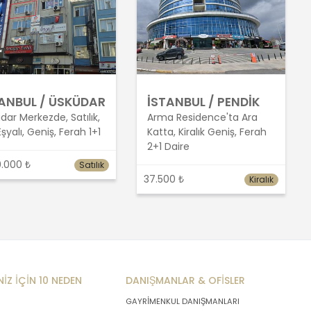
ANBUL / ÜSKÜDAR
İSTANBUL / PENDİK
dar Merkezde, Satılık,
Arma Residence'ta Ara
Eşyalı, Geniş, Ferah 1+1
Katta, Kiralık Geniş, Ferah
2+1 Daire
.000 ₺
Satılık
37.500 ₺
Kiralık
NİZ İÇİN 10 NEDEN
DANIŞMANLAR & OFİSLER
GAYRİMENKUL DANIŞMANLARI