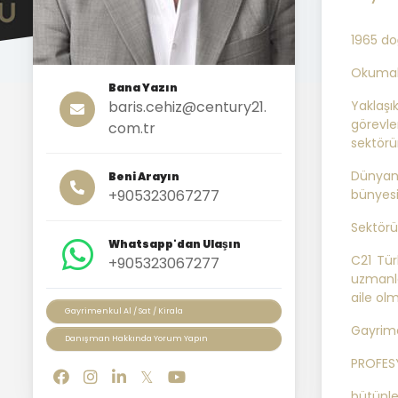
1965 do
Okumak,
Bana Yazın
baris.cehiz@century21.
Yaklaş
görevle
com.tr
sektörü
Dünyan
Beni Arayın
+905323067277
bünyesi
Sektörü
Whatsapp'dan Ulaşın
C21 Tür
+905323067277
uzmanla
aile olm
Gayrimenkul Al / Sat / Kirala
Gayrime
Danışman Hakkında Yorum Yapın
PROFESY
bütünle