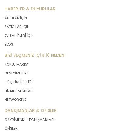
önce veri sahiplerinin bilgisine
HABERLER & DUYURULAR
sunmakla yükümlüdür. Kişisel veriler
ALICILAR İÇİN
belirtilen meşru ve hukuka uygun
amaçlar dışında işlenmeyecektir..
SATICILAR İÇİN
EV SAHİPLERİ İÇİN
4. İşlendikleri Amaçla Bağlantılı, Sınırlı
BLOG
ve Ölçülü Olma
BİZİ SEÇMENİZ İÇİN 10 NEDEN
KÖKLÜ MARKA
MASTERTURK FRANCHİSİNG
GAYRİMENKUL SATIŞ VE PAZARLAMA
DENEYİMLİ EKİP
A.Ş. kişisel verileri belirlenen
GÜÇ BİRLİKTELİĞİ
amaçların gerçekleştirilmesine
HİZMET ALANLARI
elverişli bir biçimde işleyecek ve
amacın gerçekleştirilmesi ile ilgili
NETWORKING
olmayan veya ihtiyaç duyulmayan
DANIŞMANLAR & OFİSLER
kişisel verilerin işlenmesinden
kaçınacaktır.
GAYRİMENKUL DANIŞMANLARI
OFİSLER
5. İlgili Mevzuatta Öngörülen veya