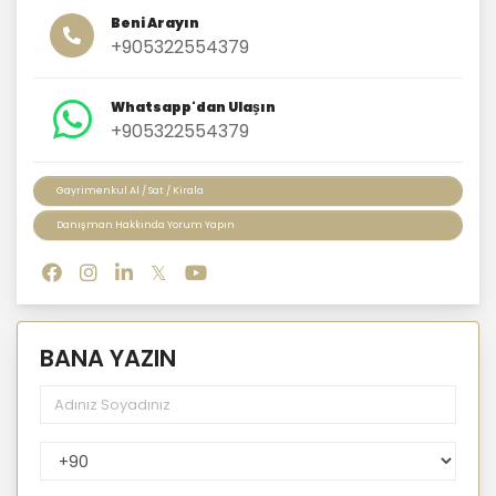
Beni Arayın
+905322554379
Whatsapp'dan Ulaşın
+905322554379
Gayrimenkul Al / Sat / Kirala
Danışman Hakkında Yorum Yapın
BANA YAZIN
PhoneNumberCountryPhoneCode