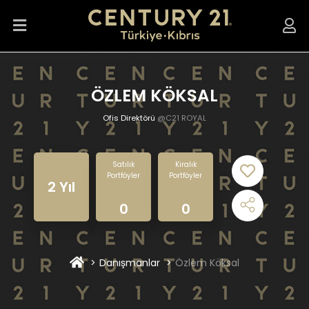
ÖZLEM KÖKSAL
Ofis Direktörü
@C21 ROYAL
Satılık
Kiralık
Portföyler
Portföyler
2 Yıl
0
0
Danışmanlar
Özlem Köksal