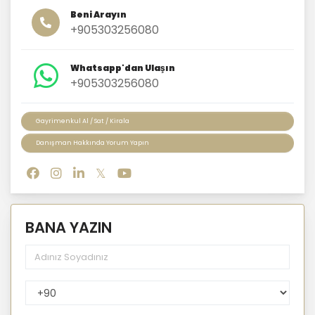
Beni Arayın
+905303256080
Whatsapp'dan Ulaşın
+905303256080
Gayrimenkul Al / Sat / Kirala
Danışman Hakkında Yorum Yapın
BANA YAZIN
PhoneNumberCountryPhoneCode