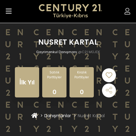
NUSRET KARTAL
Gayrimenkul Danışmanı
@C21 MÜJDE
Satılık
Kiralık
Portföyler
Portföyler
İlk Yıl
0
0
Danışmanlar
Nusret Kartal