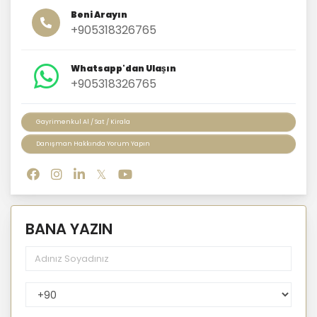
Beni Arayın
+905318326765
Whatsapp'dan Ulaşın
+905318326765
Gayrimenkul Al / Sat / Kirala
Danışman Hakkında Yorum Yapın
BANA YAZIN
PhoneNumberCountryPhoneCode