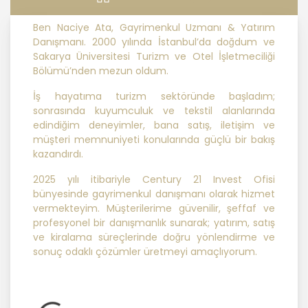
ilkelere uygun hareket etmektedir.
Ben Naciye Ata, Gayrimenkul Uzmanı & Yatırım
1. Hukuka ve Dürüstlük Kuralına Uygun
Danışmanı. 2000 yılında İstanbul’da doğdum ve
Kişisel Veri İşleme Faaliyetlerinde
Sakarya Üniversitesi Turizm ve Otel İşletmeciliği
Bulunma
Bölümü’nden mezun oldum.
İş hayatıma turizm sektöründe başladım;
MASTERTURK FRANCHİSİNG
sonrasında kuyumculuk ve tekstil alanlarında
GAYRİMENKUL SATIŞ VE PAZARLAMA
edindiğim deneyimler, bana satış, iletişim ve
A.Ş..; kişisel verilerin işlenmesi
müşteri memnuniyeti konularında güçlü bir bakış
faaliyetleri kapsamında hukuka ve
kazandırdı.
dürüstlük kurallarına uygun hareket
2025 yılı itibariyle Century 21 Invest Ofisi
etmekle yükümlüdür. Bu kapsamda,
bünyesinde gayrimenkul danışmanı olarak hizmet
orantılılık gereklilikleri dikkate
vermekteyim. Müşterilerime güvenilir, şeffaf ve
alınacakve kişisel verileri işleme
profesyonel bir danışmanlık sunarak; yatırım, satış
amacı dışında kullanmayacaktır.
ve kiralama süreçlerinde doğru yönlendirme ve
sonuç odaklı çözümler üretmeyi amaçlıyorum.
2. Kişisel Verilerin Doğru ve
Gerektiğinde Güncel Olmasını
Sağlama