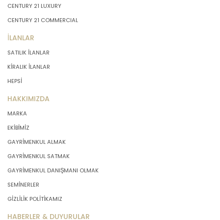
CENTURY 21 LUXURY
önce veri sahiplerinin bilgisine
sunmakla yükümlüdür. Kişisel veriler
CENTURY 21 COMMERCIAL
belirtilen meşru ve hukuka uygun
İLANLAR
amaçlar dışında işlenmeyecektir..
SATILIK İLANLAR
KİRALIK İLANLAR
4. İşlendikleri Amaçla Bağlantılı, Sınırlı
ve Ölçülü Olma
HEPSİ
HAKKIMIZDA
MASTERTURK FRANCHİSİNG
MARKA
GAYRİMENKUL SATIŞ VE PAZARLAMA
A.Ş. kişisel verileri belirlenen
EKİBİMİZ
amaçların gerçekleştirilmesine
GAYRİMENKUL ALMAK
elverişli bir biçimde işleyecek ve
GAYRİMENKUL SATMAK
amacın gerçekleştirilmesi ile ilgili
olmayan veya ihtiyaç duyulmayan
GAYRİMENKUL DANIŞMANI OLMAK
kişisel verilerin işlenmesinden
SEMİNERLER
kaçınacaktır.
GİZLİLİK POLİTİKAMIZ
HABERLER & DUYURULAR
5. İlgili Mevzuatta Öngörülen veya