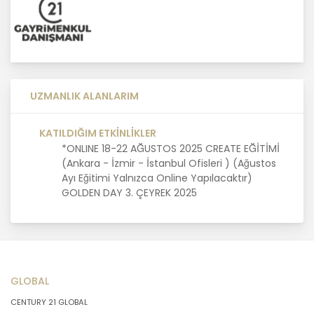
MASTERTURK FRANCHİSİNG
GAYRİMENKUL SATIŞ VE PAZARLAMA
A.Ş. kişisel veri sahiplerinin temel
haklarını ve kendi meşru
menfaatlerini dikkate alarak işlediği
UZMANLIK ALANLARIM
kişisel verilerin doğru ve güncel
olmasını sağlamakla ve bu
doğrultuda gerekli tedbirleri almak
KATILDIĞIM ETKİNLİKLER
için gerekli sistemleri kurmakla
*ONLINE 18-22 AĞUSTOS 2025 CREATE EĞİTİMİ
yükümlüdür.
(Ankara - İzmir - İstanbul Ofisleri ) (Ağustos
Ayı Eğitimi Yalnızca Online Yapılacaktır)
GOLDEN DAY 3. ÇEYREK 2025
3. Belirli, Açık ve Meşru Amaçlarla
İşleme
MASTERTURK FRANCHİSİNG
GAYRİMENKUL SATIŞ VE PAZARLAMA
GLOBAL
A.Ş. kişisel verilerin hangi amaçla
işleneceğini belirlemekle ve bu
CENTURY 21 GLOBAL
amaçları kişisel veriler işlenmeden