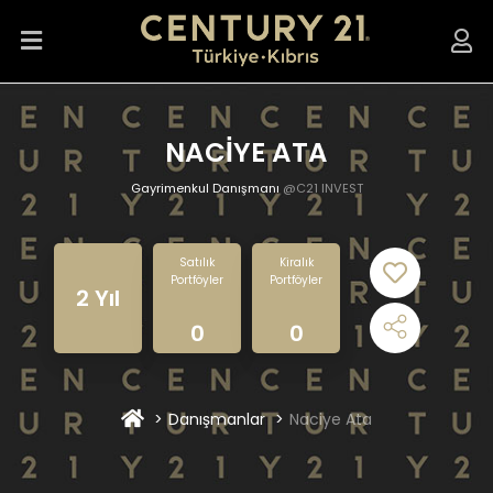
NACİYE ATA
Gayrimenkul Danışmanı
@C21 INVEST
Satılık
Kiralık
Portföyler
Portföyler
2 Yıl
0
0
Danışmanlar
Naciye Ata