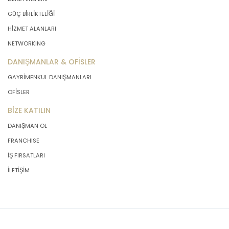
önce veri sahiplerinin bilgisine
GÜÇ BİRLİKTELİĞİ
sunmakla yükümlüdür. Kişisel veriler
HİZMET ALANLARI
belirtilen meşru ve hukuka uygun
amaçlar dışında işlenmeyecektir..
NETWORKING
DANIŞMANLAR & OFİSLER
4. İşlendikleri Amaçla Bağlantılı, Sınırlı
GAYRİMENKUL DANIŞMANLARI
ve Ölçülü Olma
OFİSLER
BİZE KATILIN
MASTERTURK FRANCHİSİNG
GAYRİMENKUL SATIŞ VE PAZARLAMA
DANIŞMAN OL
A.Ş. kişisel verileri belirlenen
FRANCHISE
amaçların gerçekleştirilmesine
elverişli bir biçimde işleyecek ve
İŞ FIRSATLARI
amacın gerçekleştirilmesi ile ilgili
İLETİŞİM
olmayan veya ihtiyaç duyulmayan
kişisel verilerin işlenmesinden
kaçınacaktır.
5. İlgili Mevzuatta Öngörülen veya