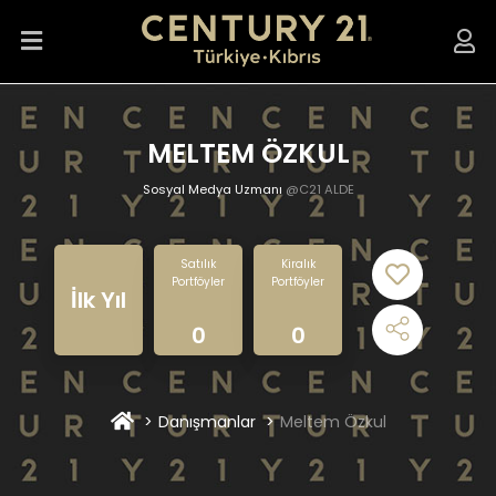
MELTEM ÖZKUL
Sosyal Medya Uzmanı
@C21 ALDE
Satılık
Kiralık
Portföyler
Portföyler
İlk Yıl
0
0
Danışmanlar
Meltem Özkul