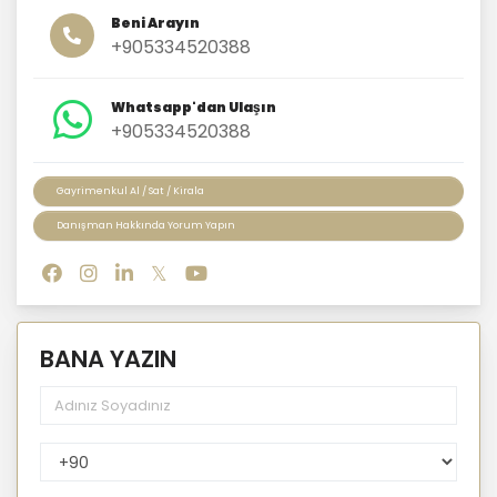
Beni Arayın
+905334520388
Whatsapp'dan Ulaşın
+905334520388
Gayrimenkul Al / Sat / Kirala
Danışman Hakkında Yorum Yapın
BANA YAZIN
PhoneNumberCountryPhoneCode